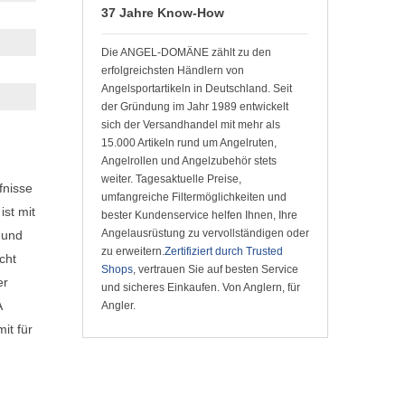
37 Jahre Know-How
Die ANGEL-DOMÄNE zählt zu den
erfolgreichsten Händlern von
Angelsportartikeln in Deutschland. Seit
der Gründung im Jahr 1989 entwickelt
sich der Versandhandel mit mehr als
15.000 Artikeln rund um Angelruten,
Angelrollen und Angelzubehör stets
weiter. Tagesaktuelle Preise,
fnisse
umfangreiche Filtermöglichkeiten und
st mit
bester Kundenservice helfen Ihnen, Ihre
Angelausrüstung zu vervollständigen oder
 und
zu erweitern.
Zertifiziert durch Trusted
cht
Shops
, vertrauen Sie auf besten Service
er
und sicheres Einkaufen. Von Anglern, für
A
Angler.
it für