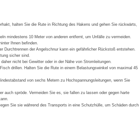
rhakt, halten Sie die Rute in Richtung des Hakens und gehen Sie rückwärts,
eln mindestens 10 Meter von anderen entfernt, um Unfälle zu vermeiden.
inter Ihnen befinden.
 Durchtrennen der Angelschnur kann ein gefährlicher Rückstoß entstehen.
tung sicher sind.
e daher nicht bei Gewitter oder in der Nähe von Stromleitungen.
 Fisch drillen. Halten Sie die Rute in einem Belastungswinkel von maximal 45
n Mindestabstand von sechs Metern zu Hochspannungsleitungen, wenn Sie
ber auch spröde. Vermeiden Sie es, sie fallen zu lassen oder gegen harte
kann.
 legen Sie sie während des Transports in eine Schutzhülle, um Schäden durch