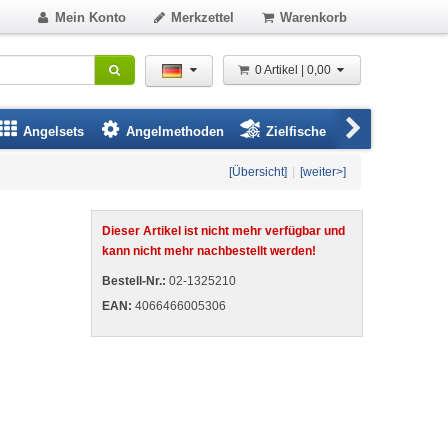
Mein Konto
Merkzettel
Warenkorb
0 Artikel | 0,00
Angelsets
Angelmethoden
Zielfische
Angelbeklei
[Übersicht]
|
[weiter>]
Dieser Artikel ist nicht mehr verfügbar und
kann nicht mehr nachbestellt werden!
Bestell-Nr.:
02-1325210
EAN:
4066466005306