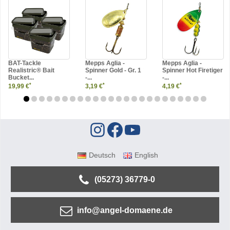
BAT-Tackle
Mepps Aglia -
Mepps Aglia -
Realistric® Bait
Spinner Gold - Gr. 1
Spinner Hot Firetiger
Bucket...
-...
-...
*
*
*
19,99 €
3,19 €
4,19 €
Deutsch
English
(05273) 36779-0
info@angel-domaene.de