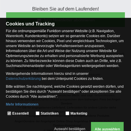
Bleiben Sie auf dem Laufenden!
Jetzt Newsletter abonnieren
Cookies und Tracking
Für die ordnungsgemäße Funktion unserer Website (z.B. Navigation,
Kundenservice
Mein Konto
Versandkosten
Warenkorb, Kundenkonto) setzen wir so genannte Cookies ein. Darüber
Zahlungsarten
Rücksendung
Kaufberatung
hinaus verwenden wir Cookies, Pixel und vergleichbare Technologien, um
Häufige Fragen
unsere Website an bevorzugte Verhaltensweisen anzupassen,
Informationen über die Art und Weise der Nutzung unserer Website für
Über uns
Unternehmen
Blog
Jobs & Praktika
Facebook
Optimierungszwecke zu erhalten und personalisierte Werbung ausspielen
Osterfeldsee
Archiv
Sitemap
Kontaktformular
zu können. Zu Werbezwecke können diese Daten auch an Dritte, wie z.B.
Suchmaschinenanbieter oder Werbeagenturen weitergegeben werden.
Rechtliches
AGB
Widerrufsbelehrung
Datenschutz
Weitergehende Informationen hierzu sind in unserer
Altbatterie-Entsorgung
Impressum
Datenschutzerklärung
bei dem Unterpunkt Cookies zu finden.
Bitte wählen Sie nachfolgend, welche Cookies gesetzt werden dürfen, und
Zur Desktop Webseite
bestätigen Sie dies durch "Auswahl bestätigen" oder akzeptieren Sie alle
* = Alle Preisangaben inkl. gesetzlicher MwSt. und zzgl.
Versandkosten
.
Cookies durch "Alle auswählen":
** = Die durchgestrichenen Preise entsprechen dem bisherigen Preis bei Angel-
Domäne.
Mehr Informationen
1
= Gilt für angegebenes Lieferland. Lieferzeiten für andere Länder siehe
Essentiell
Versandinfoseite.
Essentiell
Statistiken
Marketing
2
= ausgenommen Sonderpeise und preisgebundene Produkte.
Hierbei handelt es sich um Cookies, die für die Grundfunktionen unserer
Angel-Domäne der Angelsport Online-Shop Angelshop für Angelzubehör- und
Website erforderlich sind (z.B. Navigation, Warenkorb, Kundenkonto),
Outdoor-Ausrüstung!
weshalb auf diese nicht verzichtet werden kann
Auswahl bestätigen
Alle auswählen
© 1989-2024 | angel-domaene.de