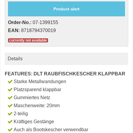
Product alert
Order-No.:
07-1399155
EAN:
8718794370019
currently not available
Details
FEATURES: DLT RAUBFISCHKESCHER KLAPPBAR
Starke Metallwandungen
Platzsparend klappbar
Gummiertes Netz
Maschenweite: 20mm
2-teilig
Kräftiges Gestänge
Auch als Bootskescher verwendbar