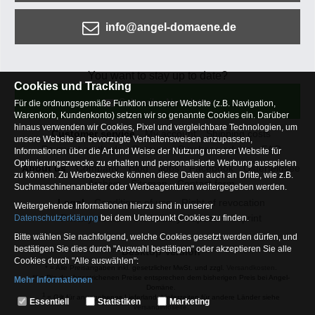
info@angel-domaene.de
You want to stay up to date?
Cookies und Tracking
Subscribe Newsletter
Für die ordnungsgemäße Funktion unserer Website (z.B. Navigation,
Warenkorb, Kundenkonto) setzen wir so genannte Cookies ein. Darüber
hinaus verwenden wir Cookies, Pixel und vergleichbare Technologien, um
Customer service
My account
Shipping costs
unsere Website an bevorzugte Verhaltensweisen anzupassen,
Payment methods
Retoure
Purchase advice
FAQ
Informationen über die Art und Weise der Nutzung unserer Website für
Optimierungszwecke zu erhalten und personalisierte Werbung ausspielen
About us
Company
Blog
Jobs
Facebook
Osterfeldsee
zu können. Zu Werbezwecke können diese Daten auch an Dritte, wie z.B.
Archive
Sitemap
Contact form
Suchmaschinenanbieter oder Werbeagenturen weitergegeben werden.
Legal
Conditions of use
Right of revocation
Weitergehende Informationen hierzu sind in unserer
Privacy notice
Old battery disposal
Imprint
Datenschutzerklärung
bei dem Unterpunkt Cookies zu finden.
Bitte wählen Sie nachfolgend, welche Cookies gesetzt werden dürfen, und
bestätigen Sie dies durch "Auswahl bestätigen" oder akzeptieren Sie alle
Desktop Version
Cookies durch "Alle auswählen":
* = Alle Preisangaben inkl. gesetzlicher MwSt. und zzgl.
Versandkosten
.
** = Die durchgestrichenen Preise entsprechen dem bisherigen Preis bei Angel-
Mehr Informationen
Domäne.
Essentiell
1
= Gilt für angegebenes Lieferland. Lieferzeiten für andere Länder siehe
Essentiell
Statistiken
Marketing
Versandinfoseite.
Hierbei handelt es sich um Cookies, die für die Grundfunktionen unserer