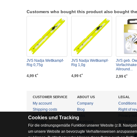
Customers who bought this product also bought the
JVS Nadja Wettkampf-
JVS Nadja Wettkampf-
JVS geb. O
Rig 0,75g
Rig 1,0g
Vorfachhake
Allround...
*
*
4,99 €
4,99 €
*
2,99 €
CUSTOMER SERVICE
ABOUT US
LEGAL
My account
Company
Conditions
Shipping costs
Blog
Right of re
Payment methods
Jobs
Privacy not
Cookies und Tracking
Retoure
Facebook
Old battery
Für die ordnungsgemäße Funktion unserer Website (z.B. Navigati
Purchase advice
Osterfeldsee
Imprint
um unsere Website an bevorzugte Verhaltensweisen anzupassen, 
FAQ
Archive