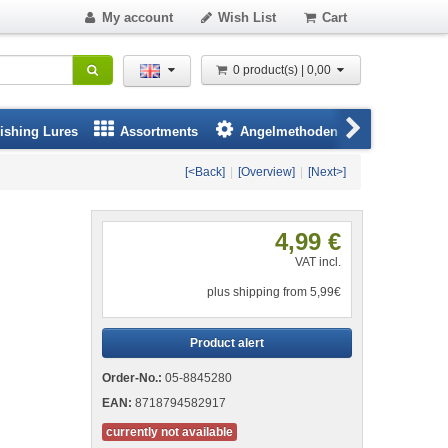
My account
Wish List
Cart
0 product(s) | 0,00
ishing Lures
Assortments
Angelmethoden
Species Sp
[<Back]
|
[Overview]
|
[Next>]
4,99 €
VAT incl.
plus shipping from 5,99€
Product alert
Order-No.:
05-8845280
EAN:
8718794582917
currently not available