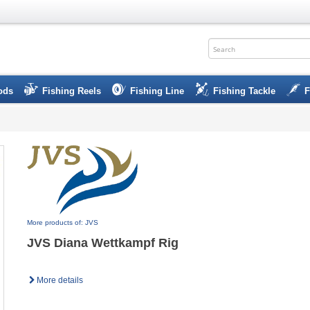
ods
Fishing Reels
Fishing Line
Fishing Tackle
F
More products of: JVS
JVS Diana Wettkampf Rig
More details