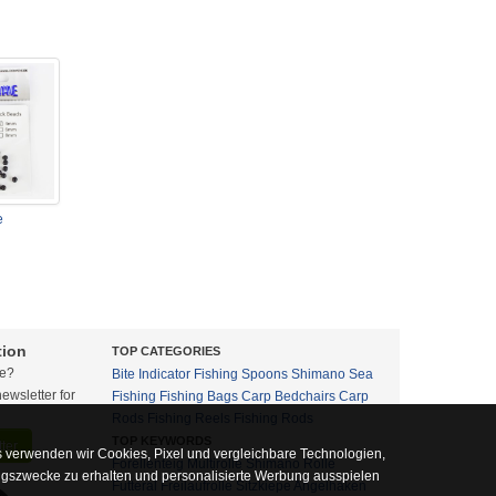
e
tion
TOP CATEGORIES
te?
Bite Indicator
Fishing Spoons
Shimano
Sea
ewsletter for
Fishing
Fishing Bags
Carp Bedchairs
Carp
Rods
Fishing Reels
Fishing Rods
TOP KEYWORDS
ter
 verwenden wir Cookies, Pixel und vergleichbare Technologien,
Forellenteig
Multirolle
Shimano Rolle
ngszwecke zu erhalten und personalisierte Werbung ausspielen
Futteral
Freilaufrolle
Sitzkiepe
Angelhaken