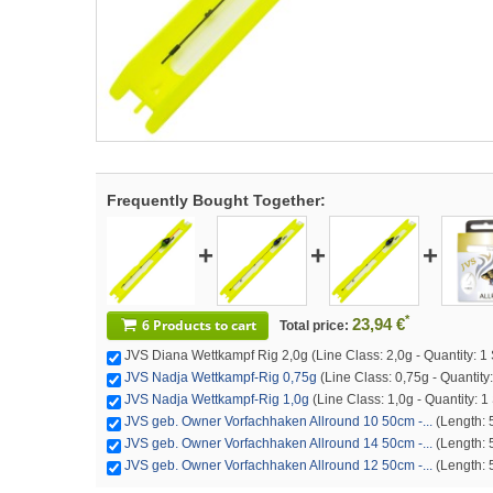
Frequently Bought Together:
+
+
+
*
23,94 €
6 Products to cart
Total price:
JVS Diana Wettkampf Rig 2,0g (Line Class: 2,0g - Quantity: 1
JVS Nadja Wettkampf-Rig 0,75g
(Line Class: 0,75g - Quantity
JVS Nadja Wettkampf-Rig 1,0g
(Line Class: 1,0g - Quantity: 1
JVS geb. Owner Vorfachhaken Allround 10 50cm -...
(Length: 
JVS geb. Owner Vorfachhaken Allround 14 50cm -...
(Length: 
JVS geb. Owner Vorfachhaken Allround 12 50cm -...
(Length: 