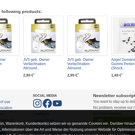
 following products:
wner
JVS geb. Owner
JVS geb. Owner
Angel Domän
n
Vorfachhaken
Vorfachhaken
Gummi Perlen
Allround...
Allround...
(Shock...
*
*
*
2,99 €
2,99 €
1,49 €
Newsletter subscrip
SOCIAL MEDIA
You want to stay up to da
 of use
No problem, receive our n
vocation
the latest updates.
ice
CONTACT
 disposal
Contact form
Subscribe Newslet
on, Warenkorb, Kundenkonto) setzen wir so genannte Cookies ein. Darüber hinaus
+49 5273 367790
Informationen über die Art und Weise der Nutzung unserer Website für Optimieru
support@angel-domaene.de