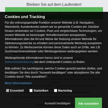
Bleiben Sie auf dem Laufenden!
Jetzt Newsletter abonnieren
Cookies und Tracking
Für die ordnungsgemäße Funktion unserer Website (z.B. Navigation,
Kundenservice
Mein Konto
Versandkosten
Warenkorb, Kundenkonto) setzen wir so genannte Cookies ein. Darüber
Zahlungsarten
Rücksendung
Kaufberatung
hinaus verwenden wir Cookies, Pixel und vergleichbare Technologien, um
Häufige Fragen
unsere Website an bevorzugte Verhaltensweisen anzupassen,
Informationen über die Art und Weise der Nutzung unserer Website für
Über uns
Unternehmen
Blog
Jobs & Praktika
Facebook
Optimierungszwecke zu erhalten und personalisierte Werbung ausspielen
Osterfeldsee
Archiv
Sitemap
Kontaktformular
zu können. Zu Werbezwecke können diese Daten auch an Dritte, wie z.B.
Suchmaschinenanbieter oder Werbeagenturen weitergegeben werden.
Rechtliches
AGB
Widerrufsbelehrung
Datenschutz
Weitergehende Informationen hierzu sind in unserer
Altbatterie-Entsorgung
Impressum
Datenschutzerklärung
bei dem Unterpunkt Cookies zu finden.
Bitte wählen Sie nachfolgend, welche Cookies gesetzt werden dürfen, und
Zur Desktop Webseite
bestätigen Sie dies durch "Auswahl bestätigen" oder akzeptieren Sie alle
* = Alle Preisangaben inkl. gesetzlicher MwSt. und zzgl.
Versandkosten
.
Cookies durch "Alle auswählen":
** = Die durchgestrichenen Preise entsprechen dem bisherigen Preis bei Angel-
Domäne.
Mehr Informationen
1
= Gilt für angegebenes Lieferland. Lieferzeiten für andere Länder siehe
Essentiell
Versandinfoseite.
Essentiell
Statistiken
Marketing
2
= ausgenommen Sonderpeise und preisgebundene Produkte.
Hierbei handelt es sich um Cookies, die für die Grundfunktionen unserer
Angel-Domäne der Angelsport Online-Shop Angelshop für Angelzubehör- und
Website erforderlich sind (z.B. Navigation, Warenkorb, Kundenkonto),
Outdoor-Ausrüstung!
weshalb auf diese nicht verzichtet werden kann
Auswahl bestätigen
Alle auswählen
© 1989-2024 | angel-domaene.de