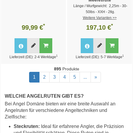
Meeresrute
Länge / Wurfgewicht: 2,25m - 30-
50lbs - XXH - 2tlg.
Weitere Varianten >>
*
*
99,99 €
197,10 €
1
1
Lieferzeit (DE): 2-4 Werktage
Lieferzeit (DE): 5-7 Werktage
895
Produkte
1
2
3
4
5
...
»
WELCHE ANGELRUTEN GIBT ES?
Bei Angel Domäne bieten wir eine breite Auswahl an
Angelruten für verschiedene Angeltechniken und
Zielfische:
Steckruten:
Ideal für erfahrene Angler, die Präzision
und Flexibilität schätzen. Diese Ruten sind in