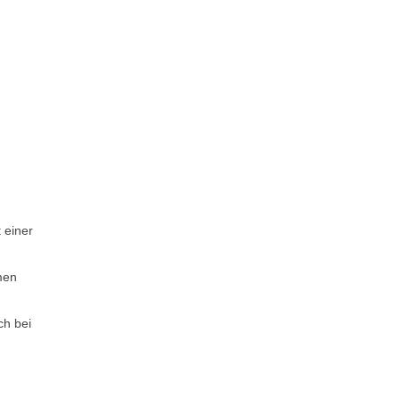
 einer
men
ch bei