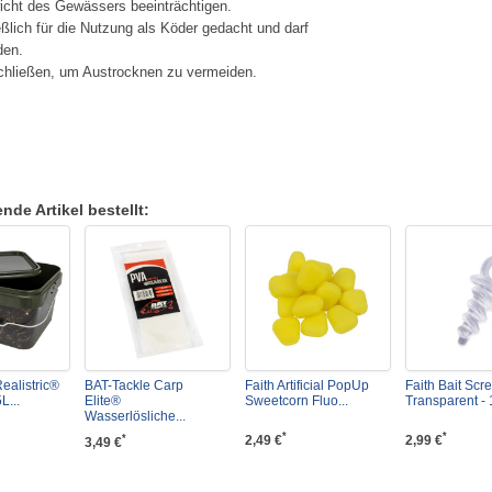
icht des Gewässers beeinträchtigen.
ßlich für die Nutzung als Köder gedacht und darf
den.
chließen, um Austrocknen zu vermeiden.
de Artikel bestellt:
ealistric®
BAT-Tackle Carp
Faith Artificial PopUp
Faith Bait Scr
L...
Elite®
Sweetcorn Fluo...
Transparent - 1
Wasserlösliche...
*
*
2,49 €
2,99 €
*
3,49 €