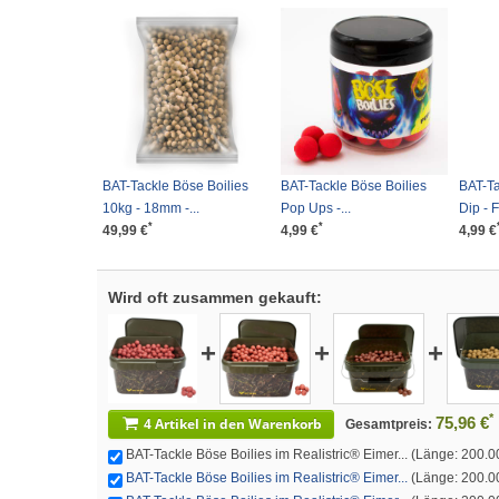
BAT-Tackle Böse Boilies
BAT-Tackle Böse Boilies
BAT-Ta
10kg - 18mm -...
Pop Ups -...
Dip - F
*
*
49,99 €
4,99 €
4,99 €
Wird oft zusammen gekauft:
+
+
+
*
75,96 €
4 Artikel in den Warenkorb
Gesamtpreis:
BAT-Tackle Böse Boilies im Realistric® Eimer... (Länge: 200.
BAT-Tackle Böse Boilies im Realistric® Eimer...
(Länge: 200.0