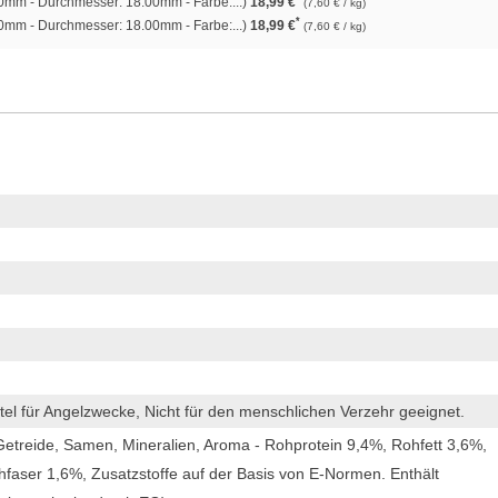
0mm - Durchmesser: 18.00mm - Farbe:...)
18,99 €
(7,60 € / kg)
*
0mm - Durchmesser: 18.00mm - Farbe:...)
18,99 €
(7,60 € / kg)
tel für Angelzwecke, Nicht für den menschlichen Verzehr geeignet.
etreide, Samen, Mineralien, Aroma - Rohprotein 9,4%, Rohfett 3,6%,
aser 1,6%, Zusatzstoffe auf der Basis von E-Normen. Enthält