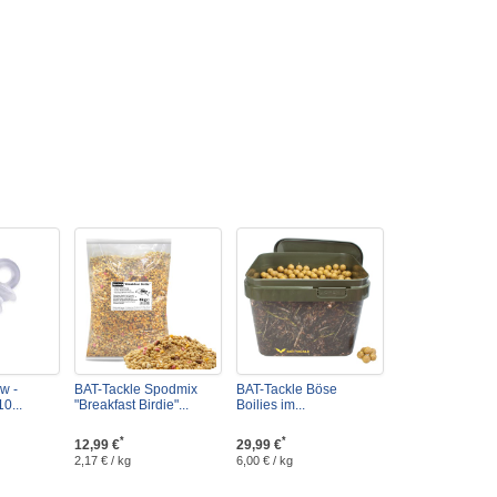
ew -
BAT-Tackle Spodmix
BAT-Tackle Böse
0...
"Breakfast Birdie"...
Boilies im...
*
*
12,99 €
29,99 €
2,17 € / kg
6,00 € / kg