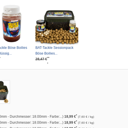
ckle Böse Boilies
BAT-Tackle Sessionpack
lüssig...
Böse Boilies...
*
**
28,47 €
*
22,99 €
*
00mm - Durchmesser: 18.00mm - Farbe:...)
18,99 €
(7,60 € / kg)
*
0mm - Durchmesser: 18.00mm - Farbe:...)
18,99 €
(7,60 € / kg)
*