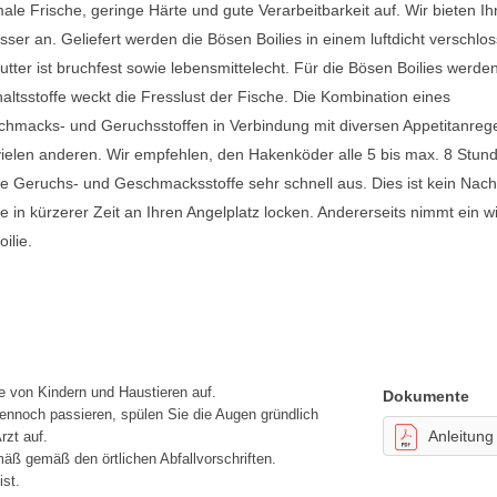
ale Frische, geringe Härte und gute Verarbeitbarkeit auf. Wir bieten I
ser an. Geliefert werden die Bösen Boilies in einem luftdicht verschlo
tter ist bruchfest sowie lebensmittelecht. Für die Bösen Boilies werde
altsstoffe weckt die Fresslust der Fische. Die Kombination eines
hmacks- und Geruchsstoffen in Verbindung mit diversen Appetitanreg
ielen anderen. Wir empfehlen, den Hakenköder alle 5 bis max. 8 Stun
e Geruchs- und Geschmacksstoffe sehr schnell aus. Dies ist kein Nacht
in kürzerer Zeit an Ihren Angelplatz locken. Andererseits nimmt ein wi
ilie.
e von Kindern und Haustieren auf.
Dokumente
ennoch passieren, spülen Sie die Augen gründlich
Anleitung
rzt auf.
ß gemäß den örtlichen Abfallvorschriften.
ist.