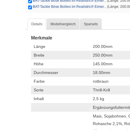
BAT-Tackle Böse Boilies im Realistric® Eimer...
(Länge: 200.0
BAT-Tackle Böse Boilies im Realistric® Eimer...
(Länge: 200.0
Details
Modellvergleich
Sparsets
Merkmale
Länge
200.00mm
Breite
250.00mm
Höhe
145.00mm
Durchmesser
18.00mm
Farbe
rotbraun
Sorte
Thrill-Krill
Inhalt
2,5 kg
Ergänzungsfuttermit
Mais, Sojabohnen, G
Rohasche 2,1%, Rohf