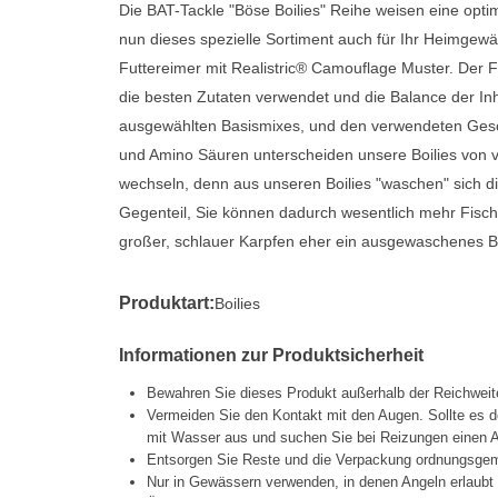
Die BAT-Tackle "Böse Boilies" Reihe weisen eine optim
nun dieses spezielle Sortiment auch für Ihr Heimgewäs
Futtereimer mit Realistric® Camouflage Muster. Der Fu
die besten Zutaten verwendet und die Balance der Inh
ausgewählten Basismixes, und den verwendeten Gesc
und Amino Säuren unterscheiden unsere Boilies von v
wechseln, denn aus unseren Boilies "waschen" sich di
Gegenteil, Sie können dadurch wesentlich mehr Fische 
großer, schlauer Karpfen eher ein ausgewaschenes Bo
Produktart:
Boilies
Informationen zur Produktsicherheit
Bewahren Sie dieses Produkt außerhalb der Reichweit
Vermeiden Sie den Kontakt mit den Augen. Sollte es d
mit Wasser aus und suchen Sie bei Reizungen einen A
Entsorgen Sie Reste und die Verpackung ordnungsgemä
Nur in Gewässern verwenden, in denen Angeln erlaubt 