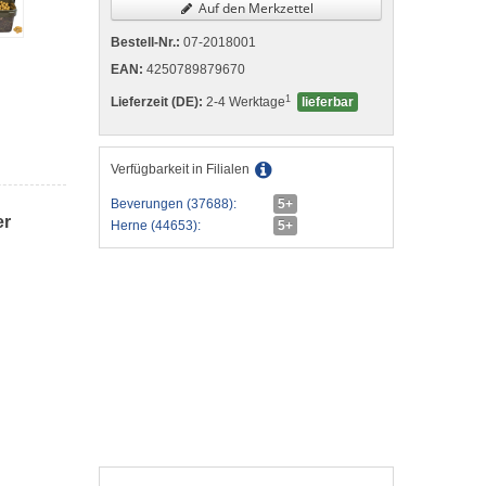
Auf den Merkzettel
Bestell-Nr.:
07-2018001
EAN:
4250789879670
1
Lieferzeit (DE):
2-4 Werktage
lieferbar
Verfügbarkeit in Filialen
Beverungen (37688):
5+
er
Herne (44653):
5+