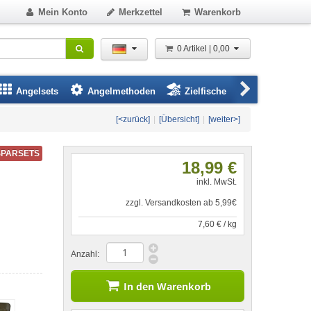
Mein Konto
Merkzettel
Warenkorb
0 Artikel | 0,00
Angelsets
Angelmethoden
Zielfische
Angelbeklei
[<zurück]
|
[Übersicht]
|
[weiter>]
SPARSETS
18,99 €
inkl. MwSt.
zzgl. Versandkosten ab 5,99€
7,60 € / kg
Anzahl:
In den Warenkorb