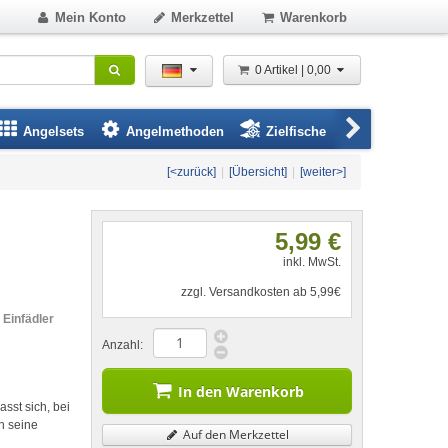
Mein Konto
Merkzettel
Warenkorb
0 Artikel | 0,00
Angelsets
Angelmethoden
Zielfische
Angelbeklei
[<zurück]
|
[Übersicht]
|
[weiter>]
5,99 €
inkl. MwSt.
zzgl. Versandkosten ab 5,99€
 Einfädler
Anzahl:
In den Warenkorb
sst sich, bei
n seine
Auf den Merkzettel