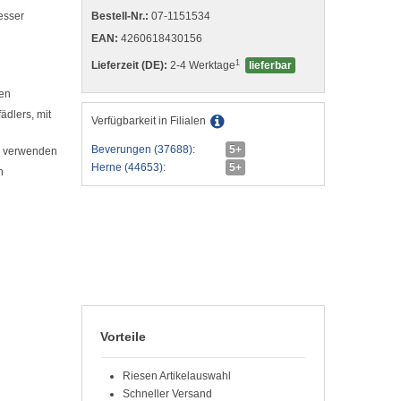
Bestell-Nr.:
07-1151534
esser
EAN:
4260618430156
1
Lieferzeit (DE):
2-4 Werktage
lieferbar
gen
ädlers, mit
Verfügbarkeit in Filialen
Beverungen (37688):
5+
zu verwenden
Herne (44653):
5+
n
Vorteile
Riesen Artikelauswahl
Schneller Versand