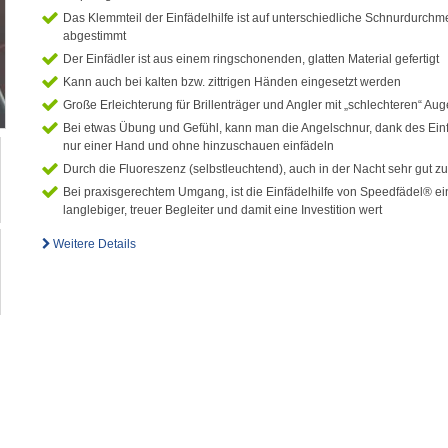
Das Klemmteil der Einfädelhilfe ist auf unterschiedliche Schnurdurchm
abgestimmt
Der Einfädler ist aus einem ringschonenden, glatten Material gefertigt
Kann auch bei kalten bzw. zittrigen Händen eingesetzt werden
Große Erleichterung für Brillenträger und Angler mit „schlechteren“ Au
Bei etwas Übung und Gefühl, kann man die Angelschnur, dank des Einf
nur einer Hand und ohne hinzuschauen einfädeln
Durch die Fluoreszenz (selbstleuchtend), auch in der Nacht sehr gut 
Bei praxisgerechtem Umgang, ist die Einfädelhilfe von Speedfädel® ei
langlebiger, treuer Begleiter und damit eine Investition wert
Weitere Details