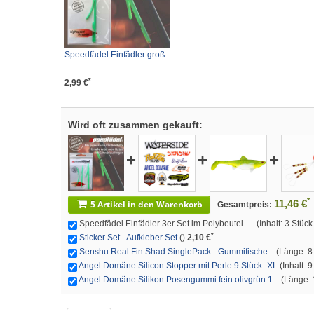
Speedfädel Einfädler groß
-...
*
2,99 €
Wird oft zusammen gekauft:
+
+
+
*
11,46 €
5 Artikel in den Warenkorb
Gesamtpreis:
Speedfädel Einfädler 3er Set im Polybeutel -... (Inhalt: 3 Stü
*
Sticker Set - Aufkleber Set
()
2,10 €
Senshu Real Fin Shad SinglePack - Gummifische...
(Länge: 8.
Angel Domäne Silicon Stopper mit Perle 9 Stück- XL
(Inhalt: 
Angel Domäne Silikon Posengummi fein olivgrün 1...
(Länge: 1