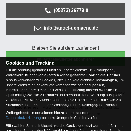
(05273) 36779-0
info@angel-domaene.de
Bleiben Sie auf dem Laufenden!
Jetzt Newsletter abonnieren
Cookies und Tracking
Für die ordnungsgemäße Funktion unserer Website (z.B. Navigation,
Kundenservice
Mein Konto
Versandkosten
Warenkorb, Kundenkonto) setzen wir so genannte Cookies ein. Darüber
Zahlungsarten
Rücksendung
Kaufberatung
hinaus verwenden wir Cookies, Pixel und vergleichbare Technologien, um
Häufige Fragen
unsere Website an bevorzugte Verhaltensweisen anzupassen,
Informationen über die Art und Weise der Nutzung unserer Website für
Über uns
Unternehmen
Blog
Jobs & Praktika
Facebook
Optimierungszwecke zu erhalten und personalisierte Werbung ausspielen
Osterfeldsee
Archiv
Sitemap
Kontaktformular
zu können. Zu Werbezwecke können diese Daten auch an Dritte, wie z.B.
Suchmaschinenanbieter oder Werbeagenturen weitergegeben werden.
Rechtliches
AGB
Widerrufsbelehrung
Datenschutz
Weitergehende Informationen hierzu sind in unserer
Altbatterie-Entsorgung
Impressum
Datenschutzerklärung
bei dem Unterpunkt Cookies zu finden.
Bitte wählen Sie nachfolgend, welche Cookies gesetzt werden dürfen, und
Zur Desktop Webseite
bestätigen Sie dies durch "Auswahl bestätigen" oder akzeptieren Sie alle