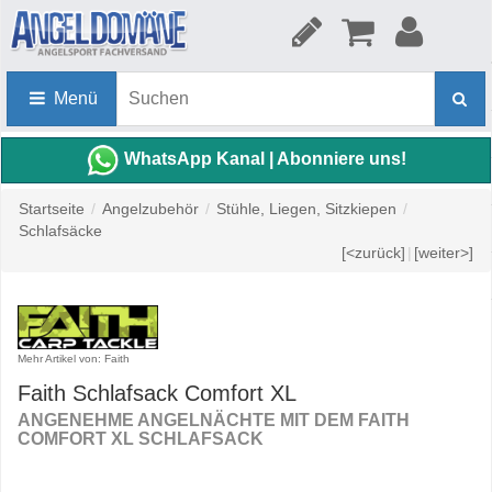
Menü
WhatsApp Kanal | Abonniere uns!
Startseite
/
Angelzubehör
/
Stühle, Liegen, Sitzkiepen
/
Schlafsäcke
[<zurück]
|
[weiter>]
Mehr Artikel von: Faith
Faith Schlafsack Comfort XL
ANGENEHME ANGELNÄCHTE MIT DEM FAITH
COMFORT XL SCHLAFSACK