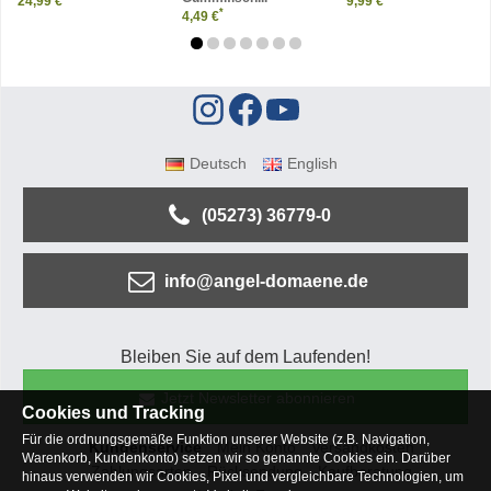
24,99 €
9,99 €
*
4,49 €
Deutsch
English
(05273) 36779-0
info@angel-domaene.de
Bleiben Sie auf dem Laufenden!
Jetzt Newsletter abonnieren
Cookies und Tracking
Für die ordnungsgemäße Funktion unserer Website (z.B. Navigation,
Kundenservice
Mein Konto
Versandkosten
Warenkorb, Kundenkonto) setzen wir so genannte Cookies ein. Darüber
Zahlungsarten
Rücksendung
Kaufberatung
hinaus verwenden wir Cookies, Pixel und vergleichbare Technologien, um