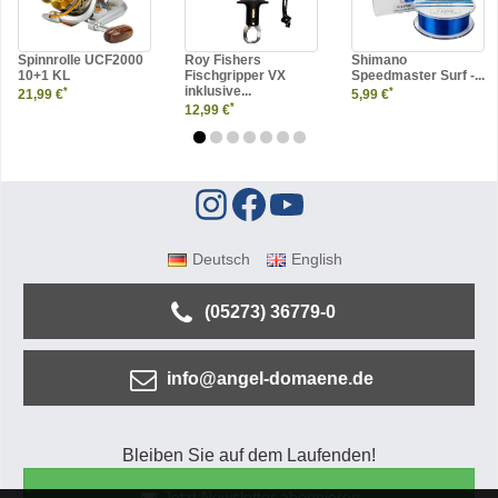
Spinnrolle UCF2000
Roy Fishers
Shimano
10+1 KL
Fischgripper VX
Speedmaster Surf -...
inklusive...
*
*
21,99 €
5,99 €
*
12,99 €
Deutsch
English
(05273) 36779-0
info@angel-domaene.de
Bleiben Sie auf dem Laufenden!
Jetzt Newsletter abonnieren