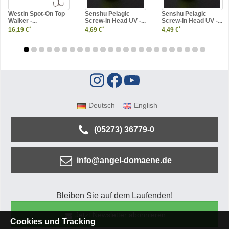
Westin Spot-On Top
Senshu Pelagic
Senshu Pelagic
Walker -...
Screw-In Head UV -...
Screw-In Head UV -...
*
*
*
16,19 €
4,69 €
4,49 €
Deutsch
English
(05273) 36779-0
info@angel-domaene.de
Bleiben Sie auf dem Laufenden!
Jetzt Newsletter abonnieren
Cookies und Tracking