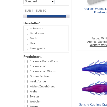
Standard
Troutlook Worma Lur
Forellen
Hersteller:
- diverse -
Fishdream
Gunki
Farbe: Whit
Aroma: Garlic
Illex
Weitere Vari
Kanalgratis
Keitech
Produktart:
Kinetic
Creature Bait / Worm
LMAB
Creaturebait
Molix
Creaturebait Worm
Nays
Gummifischset
Reins
Insekt/Larve
Senshu
Köder-/Zubehörset
Spro Trout Master
Krebs
Svartzonker Sweden
Twister
Tackle P*rn
Wobbler
Troutlook
Senshu Kashima Craw
Wurm