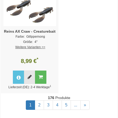
Reins AX Craw - Creaturebait
Farbe: Gillppernong
Größe: 4"
Weitere Varianten >>
*
8,99 €
1
Lieferzeit (DE): 2-4 Werktage
176
Produkte
1
2
3
4
5
...
»