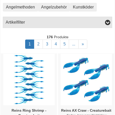
Angelmethoden
Angelzubehör
Kunstköder
Artikelfilter
176
Produkte
1
2
3
4
5
...
»
Reins Ring Shrimp -
Reins AX Craw - Creaturebait