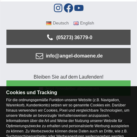
Deutsch
English
(05273) 36779-0
info@angel-domaene.de
Bleiben Sie auf dem Laufenden!
Jetzt Newsletter abonnieren
Cookies und Tracking
Für die ordnungsgemäße Funktion unserer Website (z.B. Navigation,
Kundenservice
Mein Konto
Versandkosten
Warenkorb, Kundenkonto) setzen wir so genannte Cookies ein. Darüber
Zahlungsarten
Rücksendung
Kaufberatung
hinaus verwenden wir Cookies, Pixel und vergleichbare Technologien, um
Häufige Fragen
unsere Website an bevorzugte Verhaltensweisen anzupassen,
Informationen über die Art und Weise der Nutzung unserer Website für
Über uns
Unternehmen
Blog
Jobs & Praktika
Facebook
Optimierungszwecke zu erhalten und personalisierte Werbung ausspielen
Osterfeldsee
Archiv
Sitemap
Kontaktformular
zu können. Zu Werbezwecke können diese Daten auch an Dritte, wie z.B.
Suchmaschinenanbieter oder Werbeagenturen weitergegeben werden.