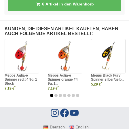
6
Artikel in den Warenkorb
KUNDEN, DIE DIESEN ARTIKEL KAUFTEN, HABEN
AUCH FOLGENDE ARTIKEL BESTELLT:
Mepps Aglia-e
Mepps Aglia-e
Mepps Black Fury
Spinner red #4 9g, 1
Spinner orange #4
Spinner silber/gelb...
Stück
9g, 1...
*
5,29 €
*
*
7,19 €
7,19 €
Deutsch
English