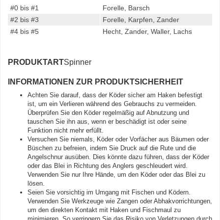
#0 bis #1
Forelle, Barsch
#2 bis #3
Forelle, Karpfen, Zander
#4 bis #5
Hecht, Zander, Waller, Lachs
PRODUKTART
Spinner
INFORMATIONEN ZUR PRODUKTSICHERHEIT
Achten Sie darauf, dass der Köder sicher am Haken befestigt
ist, um ein Verlieren während des Gebrauchs zu vermeiden.
Überprüfen Sie den Köder regelmäßig auf Abnutzung und
tauschen Sie ihn aus, wenn er beschädigt ist oder seine
Funktion nicht mehr erfüllt.
Versuchen Sie niemals, Köder oder Vorfächer aus Bäumen oder
Büschen zu befreien, indem Sie Druck auf die Rute und die
Angelschnur ausüben. Dies könnte dazu führen, dass der Köder
oder das Blei in Richtung des Anglers geschleudert wird.
Verwenden Sie nur Ihre Hände, um den Köder oder das Blei zu
lösen.
Seien Sie vorsichtig im Umgang mit Fischen und Ködern.
Verwenden Sie Werkzeuge wie Zangen oder Abhakvorrichtungen,
um den direkten Kontakt mit Haken und Fischmaul zu
minimieren. So verringern Sie das Risiko von Verletzungen durch