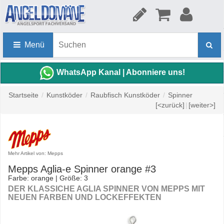
Menü
WhatsApp Kanal | Abonniere uns!
Startseite
/
Kunstköder
/
Raubfisch Kunstköder
/
Spinner
[<zurück]
|
[weiter>]
Mehr Artikel von: Mepps
Mepps Aglia-e Spinner orange #3
Farbe: orange | Größe: 3
DER KLASSICHE AGLIA SPINNER VON MEPPS MIT
NEUEN FARBEN UND LOCKEFFEKTEN