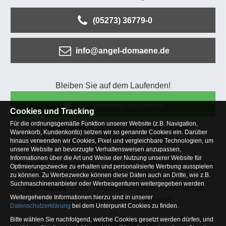
(05273) 36779-0
info@angel-domaene.de
Bleiben Sie auf dem Laufenden!
Jetzt Newsletter abonnieren
Cookies und Tracking
Für die ordnungsgemäße Funktion unserer Website (z.B. Navigation,
Kundenservice
Mein Konto
Versandkosten
Warenkorb, Kundenkonto) setzen wir so genannte Cookies ein. Darüber
Zahlungsarten
Rücksendung
Kaufberatung
hinaus verwenden wir Cookies, Pixel und vergleichbare Technologien, um
Häufige Fragen
unsere Website an bevorzugte Verhaltensweisen anzupassen,
Informationen über die Art und Weise der Nutzung unserer Website für
Über uns
Unternehmen
Blog
Jobs & Praktika
Facebook
Optimierungszwecke zu erhalten und personalisierte Werbung ausspielen
Osterfeldsee
Archiv
Sitemap
Kontaktformular
zu können. Zu Werbezwecke können diese Daten auch an Dritte, wie z.B.
Suchmaschinenanbieter oder Werbeagenturen weitergegeben werden.
Rechtliches
AGB
Widerrufsbelehrung
Datenschutz
Weitergehende Informationen hierzu sind in unserer
Altbatterie-Entsorgung
Impressum
Datenschutzerklärung
bei dem Unterpunkt Cookies zu finden.
Bitte wählen Sie nachfolgend, welche Cookies gesetzt werden dürfen, und
Zur Desktop Webseite