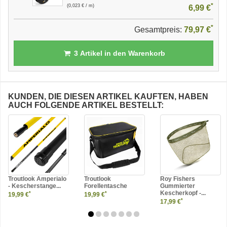
*
(0,023 € / m)
6,99 €
*
Gesamtpreis:
79,97 €
3
Artikel in den Warenkorb
KUNDEN, DIE DIESEN ARTIKEL KAUFTEN, HABEN
AUCH FOLGENDE ARTIKEL BESTELLT:
Troutlook Amperialo
Troutlook
Roy Fishers
- Kescherstange...
Forellentasche
Gummierter
Kescherkopf -...
*
*
19,99 €
19,99 €
*
17,99 €