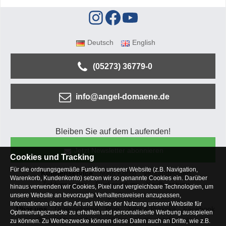
Deutsch
English
(05273) 36779-0
info@angel-domaene.de
Bleiben Sie auf dem Laufenden!
Jetzt Newsletter abonnieren
Cookies und Tracking
Für die ordnungsgemäße Funktion unserer Website (z.B. Navigation,
Kundenservice
Mein Konto
Versandkosten
Warenkorb, Kundenkonto) setzen wir so genannte Cookies ein. Darüber
Zahlungsarten
Rücksendung
Kaufberatung
hinaus verwenden wir Cookies, Pixel und vergleichbare Technologien, um
Häufige Fragen
unsere Website an bevorzugte Verhaltensweisen anzupassen,
Informationen über die Art und Weise der Nutzung unserer Website für
Über uns
Unternehmen
Blog
Jobs & Praktika
Facebook
Optimierungszwecke zu erhalten und personalisierte Werbung ausspielen
Osterfeldsee
Archiv
Sitemap
Kontaktformular
zu können. Zu Werbezwecke können diese Daten auch an Dritte, wie z.B.