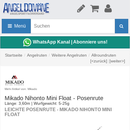
Menü
WhatsApp Kanal | Abonniere uns!
Startseite
/
Angelruten
/
Weitere Angelruten
/
Allroundruten
[<zurück]
|
[weiter>]
Mehr Artikel von: Mikado
Mikado Nihonto Mini Float - Posenrute
Länge: 3,60m | Wurfgewicht: 5-25g
LEICHTE POSENRUTE - MIKADO NIHONTO MINI
FLOAT