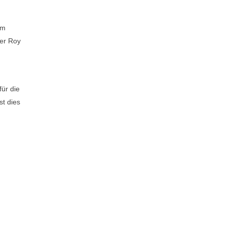
em
der Roy
ür die
st dies