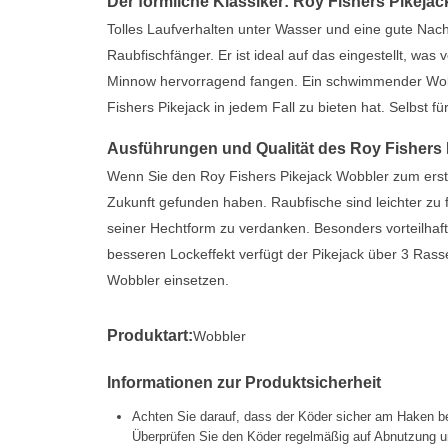
Der förmliche Klassiker: Roy Fishers Pikejac
Tolles Laufverhalten unter Wasser und eine gute Na
Raubfischfänger. Er ist ideal auf das eingestellt, wa
Minnow hervorragend fangen. Ein schwimmender Wobbl
Fishers Pikejack in jedem Fall zu bieten hat. Selbst f
Ausführungen und Qualität des Roy Fishers
Wenn Sie den Roy Fishers Pikejack Wobbler zum ersten
Zukunft gefunden haben. Raubfische sind leichter zu 
seiner Hechtform zu verdanken. Besonders vorteilhaf
besseren Lockeffekt verfügt der Pikejack über 3 Rass
Wobbler einsetzen.
Produktart:
Wobbler
Informationen zur Produktsicherheit
Achten Sie darauf, dass der Köder sicher am Haken be
Überprüfen Sie den Köder regelmäßig auf Abnutzung un