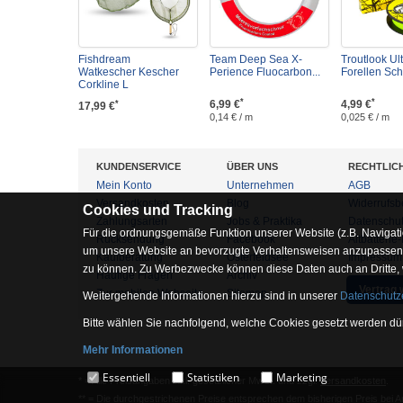
Fishdream
Team Deep Sea X-
Troutlook Ult
Watkescher Kescher
Perience Fluocarbon...
Forellen Schn
Corkline L
*
*
6,99 €
4,99 €
*
17,99 €
0,14 € / m
0,025 € / m
KUNDENSERVICE
ÜBER UNS
RECHTLIC
Mein Konto
Unternehmen
AGB
Versandkosten
Blog
Widerrufsb
Cookies und Tracking
Zahlungsarten
Jobs & Praktika
Datenschu
Für die ordnungsgemäße Funktion unserer Website (z.B. Navigati
Rücksendung
Facebook
Altbatterie
um unsere Website an bevorzugte Verhaltensweisen anzupassen, 
Kaufberatung
Osterfeldsee
Impressum
zu können. Zu Werbezwecke können diese Daten auch an Dritte,
Häufige Fragen
Archiv
Vertrag 
Zur mobilen Webseite
Sitemap
Weitergehende Informationen hierzu sind in unserer
Datenschutz
Bitte wählen Sie nachfolgend, welche Cookies gesetzt werden dür
Mehr Informationen
Essentiell
Essentiell
Statistiken
Marketing
* = Alle Preisangaben inkl. gesetzlicher MwSt. und zzgl.
Versandkosten
.
Hierbei handelt es sich um Cookies, die für die Grundfunktionen 
** = Die durchgestrichenen Preise entsprechen dem bisherigen Preis bei 