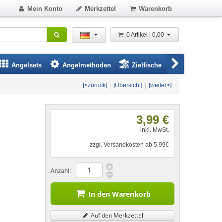
Mein Konto
Merkzettel
Warenkorb
0 Artikel | 0,00
Angelsets
Angelmethoden
Zielfische
Angelbeklei
[<zurück]
|
[Übersicht]
|
[weiter>]
3,99 €
inkl. MwSt.
zzgl. Versandkosten ab 5,99€
Anzahl:
In den Warenkorb
Auf den Merkzettel