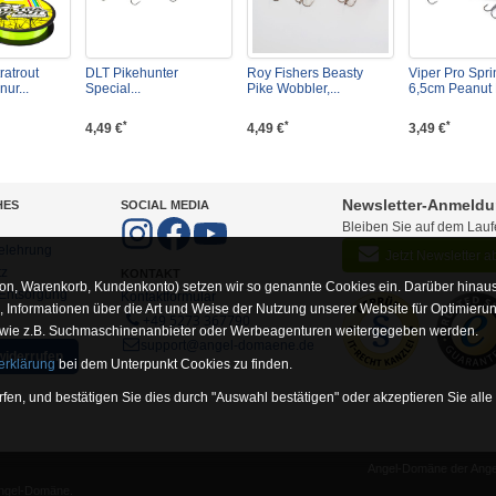
ratrout
DLT Pikehunter
Roy Fishers Beasty
Viper Pro Spri
ur...
Special...
Pike Wobbler,...
6,5cm Peanut 
*
*
*
4,49 €
4,49 €
3,49 €
Newsletter-Anmeld
HES
SOCIAL MEDIA
Bleiben Sie auf dem Lau
elehrung
Jetzt Newsletter 
tz
KONTAKT
on, Warenkorb, Kundenkonto) setzen wir so genannte Cookies ein. Darüber hinaus
-Entsorgung
Kontaktformular
Informationen über die Art und Weise der Nutzung unserer Website für Optimieru
+49 5273 367790
 wie z.B. Suchmaschinenanbieter oder Werbeagenturen weitergegeben werden.
support@angel-domaene.de
widerrufen
erklärung
bei dem Unterpunkt Cookies zu finden.
fen, und bestätigen Sie dies durch "Auswahl bestätigen" oder akzeptieren Sie alle
Angel-Domäne der Angel
unserer Website erforderlich sind (z.B. Navigation, Warenkorb, Kundenkonto), wesh
Angel-Domäne.