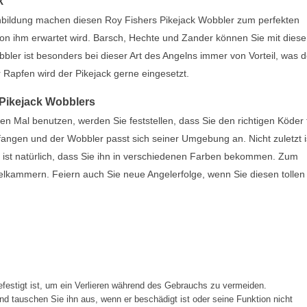
k
chbildung machen diesen Roy Fishers Pikejack Wobbler zum perfekten
s von ihm erwartet wird. Barsch, Hechte und Zander können Sie mit dies
er ist besonders bei dieser Art des Angelns immer von Vorteil, was 
ür Rapfen wird der Pikejack gerne eingesetzt.
 Pikejack Wobblers
 Mal benutzen, werden Sie feststellen, dass Sie den richtigen Köder f
fangen und der Wobbler passt sich seiner Umgebung an. Nicht zuletzt i
t ist natürlich, dass Sie ihn in verschiedenen Farben bekommen. Zum
elkammern. Feiern auch Sie neue Angelerfolge, wenn Sie diesen tollen
festigt ist, um ein Verlieren während des Gebrauchs zu vermeiden.
d tauschen Sie ihn aus, wenn er beschädigt ist oder seine Funktion nicht