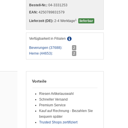
Bestell-Nr.:
04-3331253
EAN:
4250789831579
1
Lieferzeit (DE):
2-4 Werktage
lieferbar
Verfügbarkeit in Filialen
Beverungen (37688):
2
Herne (44653):
2
Vorteile
Riesen Artikelauswahl
Schneller Versand
Premium Service
Kauf auf Rechnung - Bezahlen Sie
bequem später
Trusted Shops zertifiziert