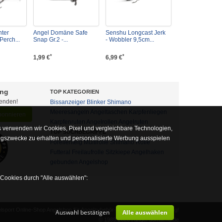
nter
Angel Domäne Safe
Senshu Longcast Jerk
Perch...
Snap Gr.2 -...
- Wobbler 9,5cm...
*
*
1,99 €
6,99 €
ung
TOP KATEGORIEN
fenden!
Bissanzeiger
Blinker
Shimano
Meeresangeln
Angeltaschen
Karpfenliegen
abonnieren
Karpfenruten
Angelrollen
Angelruten
 verwenden wir Cookies, Pixel und vergleichbare Technologien,
TOP SUCHBEGRIFFE
ngszwecke zu erhalten und personalisierte Werbung ausspielen
Forellenteig
Multirolle
Shimano Rolle
Futteral
Freilaufrolle
Sitzkiepe
Angelhaken
gebunden
Angelshop
 Cookies durch "Alle auswählen":
sport Online-Shop Angelshop für Angelzubehör- und Outdoor-Ausrüstung!
Auswahl bestätigen
Alle auswählen
alb auf diese nicht verzichtet werden kann
© 1989-2026 | angel-domaene.de