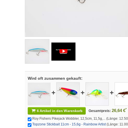
Wird oft zusammen gekauft:
+
+
+
*
26,64 €
6 Artikel in den Warenkorb
Gesamtpreis:
Roy Fishers Pikejack Wobbler, 12,5cm, 11,5g,... (Länge: 12.50c
Topzone Stickbait 11cm - 15,6g - Rainbow Artist
(Länge: 11.00c