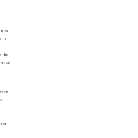
 des
 in
e die
an auf
ossen
m
eser