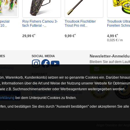
pezial
Roy Fishers Camou 3-
Troutlook Fischtöter
Troutlook Ultra
10...
fach Futteral -...
Trout Pro mit...
Forellen Schnu
*
*
*
29,99 €
9,99 €
4,99 €
0,025 € / m
Newsletter-Anmeld
HES
SOCIAL MEDIA
Bleiben Sie auf dem Lau
elehrung
Jetzt Newsletter 
tz
KONTAKT
on, Warenkorb, Kundenkonto) setzen wir so genannte Cookies ein. Darüber hinaus
-Entsorgung
Kontaktformular
Informationen über die Art und Weise der Nutzung unserer Website für Optimieru
+49 5273 367790
 wie z.B. Suchmaschinenanbieter oder Werbeagenturen weitergegeben werden.
support@angel-domaene.de
widerrufen
erklärung
bei dem Unterpunkt Cookies zu finden.
fen, und bestätigen Sie dies durch "Auswahl bestätigen" oder akzeptieren Sie alle
Angel-Domäne der Angel
unserer Website erforderlich sind (z.B. Navigation, Warenkorb, Kundenkonto), wesh