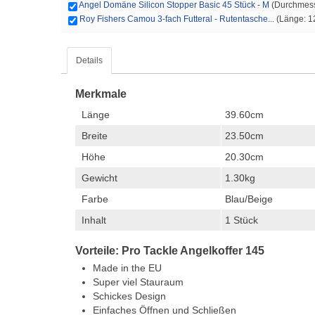
Angel Domäne Silicon Stopper Basic 45 Stück - M
(Durchmesse
Roy Fishers Camou 3-fach Futteral - Rutentasche...
(Länge: 12
Details
Merkmale
Länge
39.60cm
Breite
23.50cm
Höhe
20.30cm
Gewicht
1.30kg
Farbe
Blau/Beige
Inhalt
1 Stück
Vorteile: Pro Tackle Angelkoffer 145
Made in the EU
Super viel Stauraum
Schickes Design
Einfaches Öffnen und Schließen