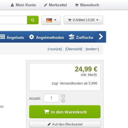
Mein Konto
Merkzettel
Warenkorb
0 Artikel | 0,00
Angelsets
Angelmethoden
Zielfische
Angelbeklei
[<zurück]
|
[Übersicht]
|
[weiter>]
24,99 €
inkl. MwSt.
zzgl. Versandkosten ab 5,99€
Anzahl:
atz
In den Warenkorb
Auf den Merkzettel