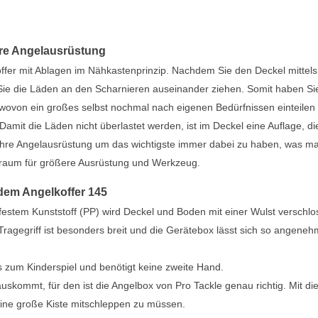
Ihre Angelausrüstung
offer mit Ablagen im Nähkastenprinzip. Nachdem Sie den Deckel mittels
ie die Läden an den Scharnieren auseinander ziehen. Somit haben Sie
 wovon ein großes selbst nochmal nach eigenen Bedürfnissen einteilen
. Damit die Läden nicht überlastet werden, ist im Deckel eine Auflage, di
r Ihre Angelausrüstung um das wichtigste immer dabei zu haben, was m
uraum für größere Ausrüstung und Werkzeug.
 dem Angelkoffer 145
festem Kunststoff (PP) wird Deckel und Boden mit einer Wulst verschl
ragegriff ist besonders breit und die Gerätebox lässt sich so angeneh
 zum Kinderspiel und benötigt keine zweite Hand.
skommt, für den ist die Angelbox von Pro Tackle genau richtig. Mit di
eine große Kiste mitschleppen zu müssen.