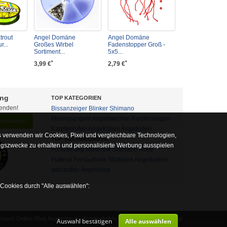
trout
Angel Domäne
Angel Domäne
r...
Großes Wirbel
Fadenstopper Groß -
Sortiment...
5x5...
*
*
3,99 €
2,79 €
ung
TOP KATEGORIEN
fenden!
Bissanzeiger
Blinker
Shimano
Meeresangeln
Angeltaschen
Karpfenliegen
abonnieren
Karpfenruten
Angelrollen
Angelruten
 verwenden wir Cookies, Pixel und vergleichbare Technologien,
TOP SUCHBEGRIFFE
ngszwecke zu erhalten und personalisierte Werbung ausspielen
Forellenteig
Multirolle
Shimano Rolle
Futteral
Freilaufrolle
Sitzkiepe
Angelhaken
gebunden
Angelshop
 Cookies durch "Alle auswählen":
sport Online-Shop Angelshop für Angelzubehör- und Outdoor-Ausrüstung!
Auswahl bestätigen
Alle auswählen
alb auf diese nicht verzichtet werden kann