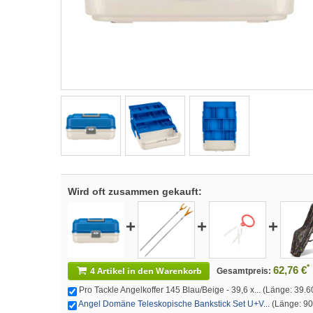
Wird oft zusammen gekauft:
+
+
+
*
62,76 €
4 Artikel in den Warenkorb
Gesamtpreis:
Pro Tackle Angelkoffer 145 Blau/Beige - 39,6 x... (Länge: 39.6
Angel Domäne Teleskopische Bankstick Set U+V...
(Länge: 9