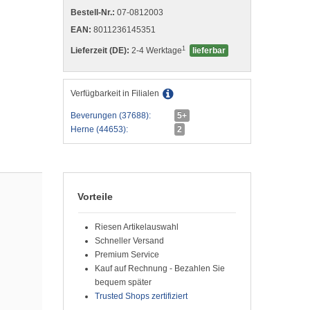
Bestell-Nr.:
07-0812003
EAN:
8011236145351
1
Lieferzeit (DE):
2-4 Werktage
lieferbar
Verfügbarkeit in Filialen
Beverungen (37688):
5+
Herne (44653):
2
Vorteile
Riesen Artikelauswahl
Schneller Versand
Premium Service
Kauf auf Rechnung - Bezahlen Sie
bequem später
Trusted Shops zertifiziert