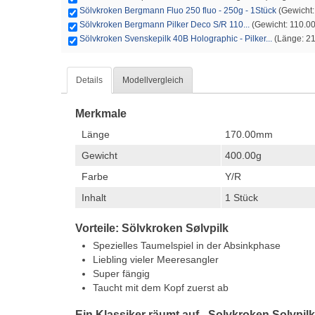
Sölvkroken Bergmann Fluo 250 fluo - 250g - 1Stück
(Gewicht: 
Sölvkroken Bergmann Pilker Deco S/R 110...
(Gewicht: 110.00g 
Sölvkroken Svenskepilk 40B Holographic - Pilker...
(Länge: 21
Details
Modellvergleich
Merkmale
Länge
170.00mm
Gewicht
400.00g
Farbe
Y/R
Inhalt
1 Stück
Vorteile: Sölvkroken Sølvpilk
Spezielles Taumelspiel in der Absinkphase
Liebling vieler Meeresangler
Super fängig
Taucht mit dem Kopf zuerst ab
Ein Klassiker räumt auf - Solvkroken Solvpilk