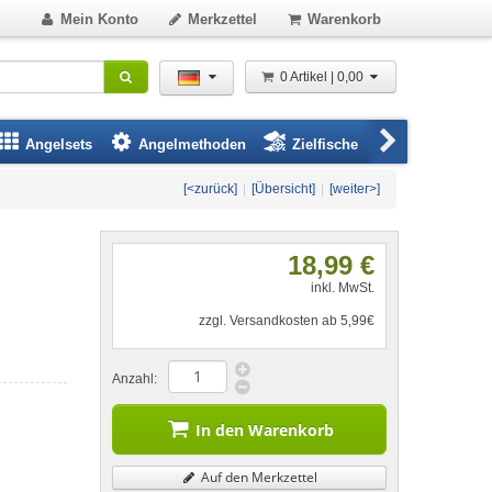
Mein Konto
Merkzettel
Warenkorb
0 Artikel | 0,00
Angelsets
Angelmethoden
Zielfische
Angelbeklei
[<zurück]
|
[Übersicht]
|
[weiter>]
18,99 €
inkl. MwSt.
zzgl. Versandkosten ab 5,99€
Anzahl:
In den Warenkorb
Auf den Merkzettel