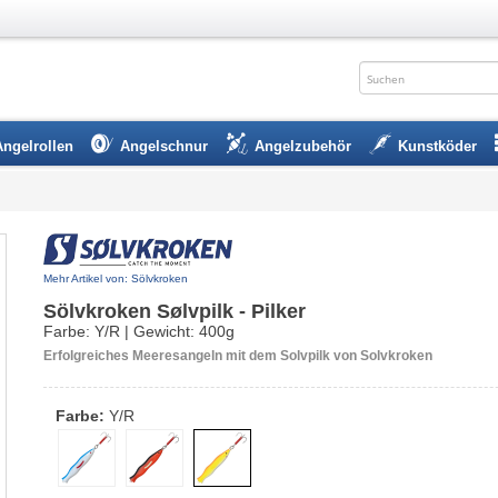
Angelrollen
Angelschnur
Angelzubehör
Kunstköder
Mehr Artikel von: Sölvkroken
Sölvkroken Sølvpilk - Pilker
Farbe: Y/R | Gewicht: 400g
Erfolgreiches Meeresangeln mit dem Solvpilk von Solvkroken
Farbe:
Y/R