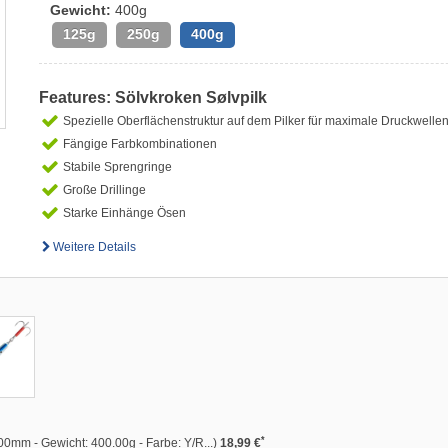
Gewicht:
400g
125g
250g
400g
Features: Sölvkroken Sølvpilk
Spezielle Oberflächenstruktur auf dem Pilker für maximale Druckwelle
Fängige Farbkombinationen
Stabile Sprengringe
Große Drillinge
Starke Einhänge Ösen
Weitere Details
*
00mm - Gewicht: 400.00g - Farbe: Y/R...)
18,99 €