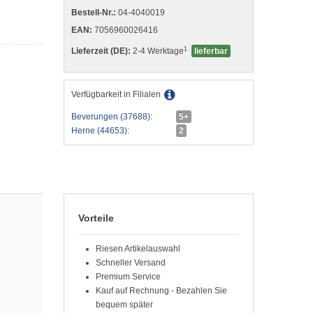
Bestell-Nr.:
04-4040019
EAN:
7056960026416
1
Lieferzeit (DE):
2-4 Werktage
lieferbar
n
Verfügbarkeit in Filialen
Beverungen (37688):
5+
Herne (44653):
2
Vorteile
Riesen Artikelauswahl
Schneller Versand
Premium Service
Kauf auf Rechnung - Bezahlen Sie
bequem später