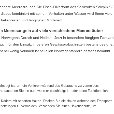
andere Meeresräuber. Die Fisch-Pilkerform des Solvkroken Solvpilk S-
d dieses kombiniert mit seinem Verhalten unter Wasser wird Ihnen viele
 beliebtesten und fängigsten Modellen!
eim Meeresangeln auf viele verschiedene Meeresräuber
 für Norwegens Dorsch und Heilbutt! Jetzt in besonders fängigen Farbvar
 auch für den Einsatz in tieferen Gewässerabschnitten bestens geeignet
ht bei wenig Volumen ist bei allen Norwegenfahrern bestens bekannt.
festigt ist, um ein Verlieren während des Gebrauchs zu vermeiden.
d tauschen Sie ihn aus, wenn er beschädigt ist oder seine Funktion nicht
t Ködern mit scharfen Haken. Decken Sie die Haken während des Transports
Verletzungen zu vermeiden. Verwenden Sie einen Hakenschutz, um