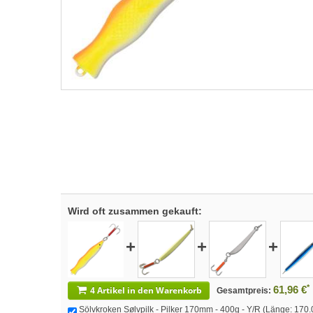
Wird oft zusammen gekauft:
+
+
+
*
61,96 €
4 Artikel in den Warenkorb
Gesamtpreis:
Sölvkroken Sølvpilk - Pilker 170mm - 400g - Y/R (Länge: 170.