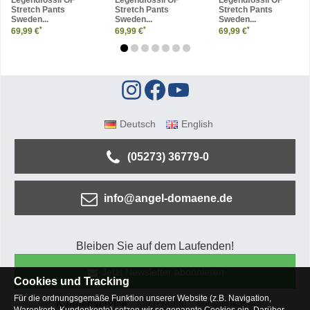
Legendfossil OF
Legendfossil OF
Legendfossil OF
Stretch Pants
Stretch Pants
Stretch Pants
Sweden...
Sweden...
Sweden...
*
*
*
69,99 €
69,99 €
69,99 €
Deutsch
English
(05273) 36779-0
info@angel-domaene.de
Bleiben Sie auf dem Laufenden!
Jetzt Newsletter abonnieren
Cookies und Tracking
Für die ordnungsgemäße Funktion unserer Website (z.B. Navigation,
Kundenservice
Mein Konto
Versandkosten