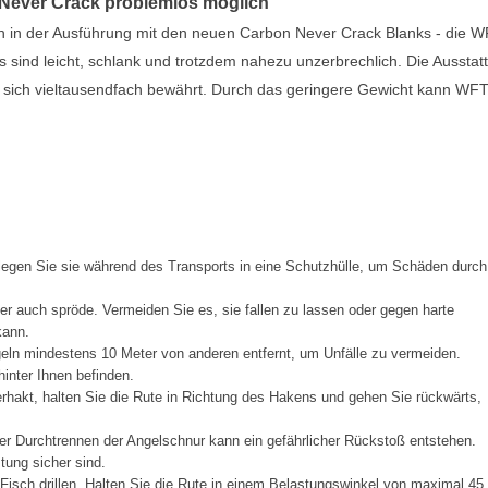
T Never Crack problemlos möglich
ch in der Ausführung mit den neuen Carbon Never Crack Blanks - die 
 sind leicht, schlank und trotzdem nahezu unzerbrechlich. Die Ausstat
sich vieltausendfach bewährt. Durch das geringere Gewicht kann WF
 legen Sie sie während des Transports in eine Schutzhülle, um Schäden durch
ber auch spröde. Vermeiden Sie es, sie fallen zu lassen oder gegen harte
kann.
eln mindestens 10 Meter von anderen entfernt, um Unfälle zu vermeiden.
inter Ihnen befinden.
rhakt, halten Sie die Rute in Richtung des Hakens und gehen Sie rückwärts,
 Durchtrennen der Angelschnur kann ein gefährlicher Rückstoß entstehen.
tung sicher sind.
 Fisch drillen. Halten Sie die Rute in einem Belastungswinkel von maximal 45