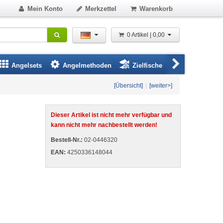
Mein Konto
Merkzettel
Warenkorb
0 Artikel | 0,00
Angelsets
Angelmethoden
Zielfische
Angelbeklei
[Übersicht]
|
[weiter>]
Dieser Artikel ist nicht mehr verfügbar und
kann nicht mehr nachbestellt werden!
Bestell-Nr.:
02-0446320
EAN:
4250336148044