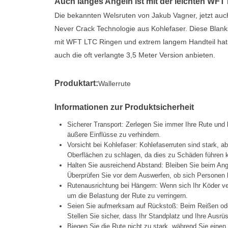
Auch langes Angeln ist mit der leichten WF
Die bekannten Welsruten von Jakub Vagner, jetzt au
Never Crack Technologie aus Kohlefaser. Diese Blanks
mit WFT LTC Ringen und extrem langem Handteil hat 
auch die oft verlangte 3,5 Meter Version anbieten.
Produktart:
Wallerrute
Informationen zur Produktsicherheit
Sicherer Transport: Zerlegen Sie immer Ihre Rute und
äußere Einflüsse zu verhindern.
Vorsicht bei Kohlefaser: Kohlefaserruten sind stark, a
Oberflächen zu schlagen, da dies zu Schäden führen 
Halten Sie ausreichend Abstand: Bleiben Sie beim Ang
Überprüfen Sie vor dem Auswerfen, ob sich Personen h
Rutenausrichtung bei Hängern: Wenn sich Ihr Köder ve
um die Belastung der Rute zu verringern.
Seien Sie aufmerksam auf Rückstoß: Beim Reißen oder
Stellen Sie sicher, dass Ihr Standplatz und Ihre Ausrüs
Biegen Sie die Rute nicht zu stark, während Sie einen