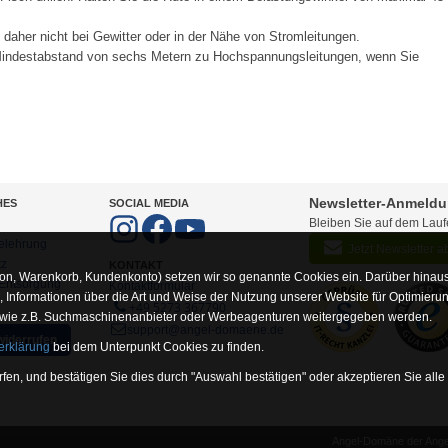
e daher nicht bei Gewitter oder in der Nähe von Stromleitungen.
n Mindestabstand von sechs Metern zu Hochspannungsleitungen, wenn Sie
Newsletter-Anmeld
HES
SOCIAL MEDIA
Bleiben Sie auf dem Lau
elehrung
Jetzt Newsletter 
tz
KONTAKT
on, Warenkorb, Kundenkonto) setzen wir so genannte Cookies ein. Darüber hinaus
-Entsorgung
Kontaktformular
Informationen über die Art und Weise der Nutzung unserer Website für Optimieru
+49 5273 367790
 wie z.B. Suchmaschinenanbieter oder Werbeagenturen weitergegeben werden.
support@angel-domaene.de
widerrufen
erklärung
bei dem Unterpunkt Cookies zu finden.
fen, und bestätigen Sie dies durch "Auswahl bestätigen" oder akzeptieren Sie alle
Angel-Domäne der Angel