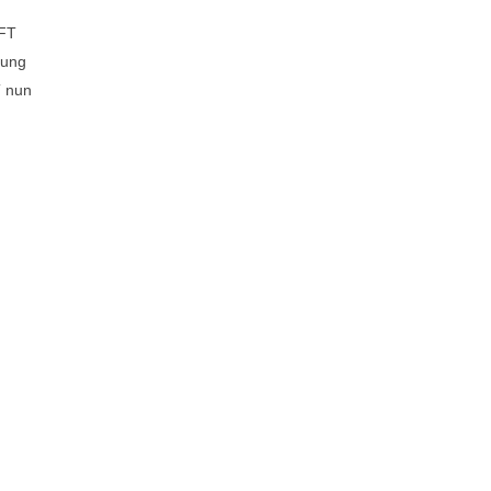
WFT
tung
T nun