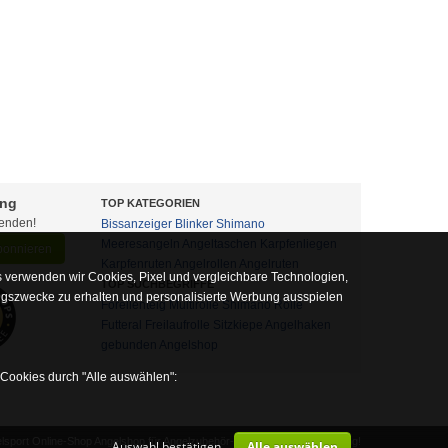
ung
TOP KATEGORIEN
fenden!
Bissanzeiger
Blinker
Shimano
Meeresangeln
Angeltaschen
Karpfenliegen
abonnieren
Karpfenruten
Angelrollen
Angelruten
 verwenden wir Cookies, Pixel und vergleichbare Technologien,
TOP SUCHBEGRIFFE
ngszwecke zu erhalten und personalisierte Werbung ausspielen
Forellenteig
Multirolle
Shimano Rolle
Futteral
Freilaufrolle
Sitzkiepe
Angelhaken
gebunden
Angelshop
 Cookies durch "Alle auswählen":
sport Online-Shop Angelshop für Angelzubehör- und Outdoor-Ausrüstung!
Auswahl bestätigen
Alle auswählen