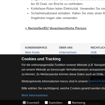
bis 60 Grad, um Brüche zu verhindern.
Kohlefaser-Ruten leiten Elektrizität. Verwenden Sie si
Sicherheitsabstand einhalten: Halten Sie stets eine
Angelruten tragen oder verwenden.
» Hersteller/EU Verantwortliche Person
KUNDENSERVICE
ÜBER UNS
RECHTLIC
Mein Konto
Unternehmen
AGB
Versandkosten
Blog
Widerrufsb
Cookies und Tracking
Zahlungsarten
Jobs & Praktika
Datenschu
Für die ordnungsgemäße Funktion unserer Website (z.B. Navigati
Rücksendung
Facebook
Altbatterie
um unsere Website an bevorzugte Verhaltensweisen anzupassen, 
Kaufberatung
Osterfeldsee
Impressum
zu können. Zu Werbezwecke können diese Daten auch an Dritte,
Häufige Fragen
Archiv
Vertrag 
Zur mobilen Webseite
Sitemap
Weitergehende Informationen hierzu sind in unserer
Datenschutz
Bitte wählen Sie nachfolgend, welche Cookies gesetzt werden dür
Mehr Informationen
Essentiell
Essentiell
Statistiken
Marketing
* = Alle Preisangaben inkl. gesetzlicher MwSt. und zzgl.
Versandkosten
.