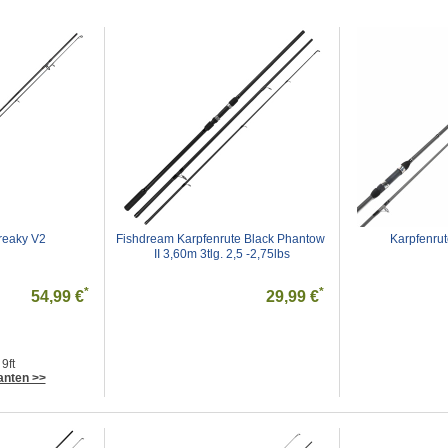
reaky V2
Fishdream Karpfenrute Black Phantow 
Karpfenru
II 3,60m 3tlg. 2,5 -2,75lbs
*
*
54,99 €
29,99 €
9ft
anten >>