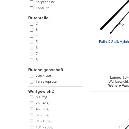
Karpfenrute
Faith
Kopfrute
Fishdream
Fox
Rutenteile:
Greys
2
JRC
3
JVS
4
Milo
5
Faith X-Stalk Hybri
Nevis
6
Pelzer
7
Preston
8
Rive
Ruteneigenschaft:
Roy Fishers
Steckrute
Shimano
Länge: 10F
Teleskoprute
Wurfgewicht:
SPRO
Weitere Vari
Spro Strategy
Wurfgewicht:
WFT
bis 25g
X2
26 - 45g
46 - 60g
61 - 80g
81 - 100g
101 - 200g