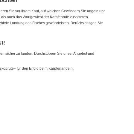
möchten
tieren Sie vor Ihrem Kauf, auf welchen Gewässern Sie angeln und
e als auch das Wurfgewicht der Karpfenrute zusammen.
richtete Landung des Fisches gewährleisten. Berücksichtigen Sie
st!
fen sicher zu landen. Durchstöbern Sie unser Angebot und
skoprute– für den Erfolg beim Karpfenangeln.