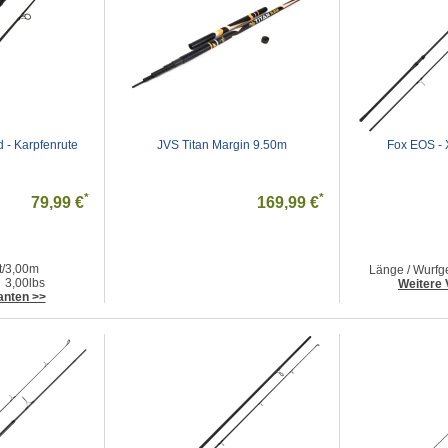
d - Karpfenrute
JVS Titan Margin 9.50m
Fox EOS - 
*
*
79,99 €
169,99 €
t/3,00m
Länge / Wurfge
 3,00lbs
Weitere 
anten >>