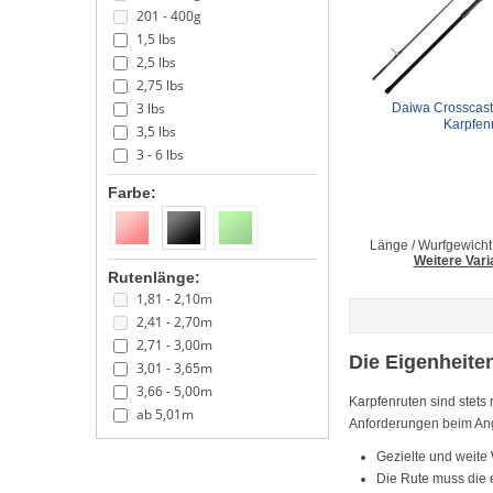
201 - 400g
1,5 lbs
2,5 lbs
2,75 lbs
3 lbs
Daiwa Crosscast 
Karpfen
3,5 lbs
3 - 6 lbs
Farbe:
Länge / Wurfgewicht
Weitere Vari
Rutenlänge:
1,81 - 2,10m
2,41 - 2,70m
2,71 - 3,00m
Die Eigenheite
3,01 - 3,65m
3,66 - 5,00m
Karpfenruten sind stets
ab 5,01m
Anforderungen beim Ang
Gezielte und weite
Die Rute muss die 