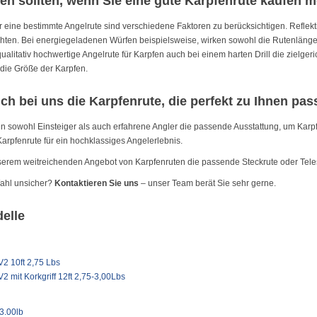
en sollten, wenn Sie eine gute Karpfenrute kaufen 
r eine bestimmte Angelrute sind verschiedene Faktoren zu berücksichtigen. Reflek
chten. Bei energiegeladenen Würfen beispielsweise, wirken sowohl die Rutenläng
qualitativ hochwertige Angelrute für Karpfen auch bei einem harten Drill die zielge
die Größe der Karpfen.
ich bei uns die Karpfenrute, die perfekt zu Ihnen pas
 sowohl Einsteiger als auch erfahrene Angler die passende Ausstattung, um Karp
Karpfenrute für ein hochklassiges Angelerlebnis.
nserem weitreichenden Angebot von Karpfenruten die passende Steckrute oder Tele
 Wahl unsicher?
Kontaktieren Sie uns
– unser Team berät Sie sehr gerne.
elle
V2 10ft 2,75 Lbs
2 mit Korkgriff 12ft 2,75-3,00Lbs
 3.00lb