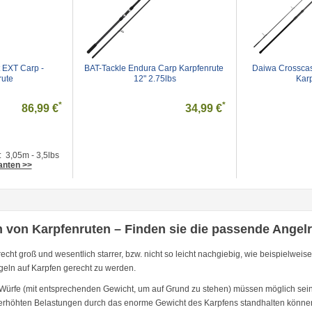
EXT Carp - 
BAT-Tackle Endura Carp Karpfenrute 
Daiwa Crosscas
rute
12" 2.75lbs
Kar
*
*
86,99 €
34,99 €
: 3,05m - 3,5lbs
anten >>
n von Karpfenruten – Finden sie die passende Angelr
 recht groß und wesentlich starrer, bzw. nicht so leicht nachgiebig, wie beispielw
eln auf Karpfen gerecht zu werden.
 Würfe (mit entsprechenden Gewicht, um auf Grund zu stehen) müssen möglich sei
erhöhten Belastungen durch das enorme Gewicht des Karpfens standhalten könne