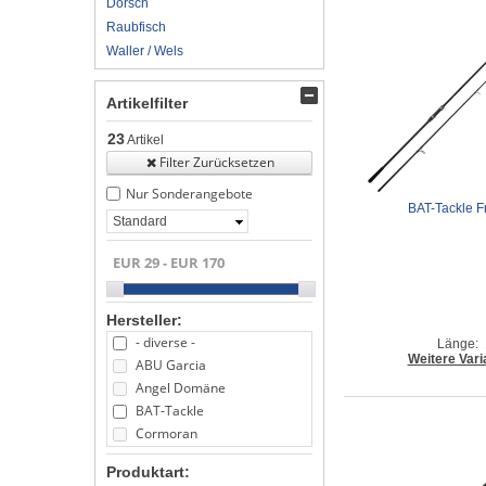
Dorsch
Raubfisch
Waller / Wels
Artikelfilter
23
Artikel
Filter Zurücksetzen
Nur Sonderangebote
BAT-Tackle F
Standard
Hersteller:
- diverse -
Länge: 
Weitere Vari
ABU Garcia
Angel Domäne
BAT-Tackle
Cormoran
Daiwa
Produktart:
DAM