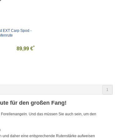
t EXT Carp Spod - 
pfenrute
*
89,99 €
1
ute für den großen Fang!
eise Forellenangeln. Und das müssen Sie auch sein, um den
n
n und daher eine entsprechende Rutenstärke aufweisen