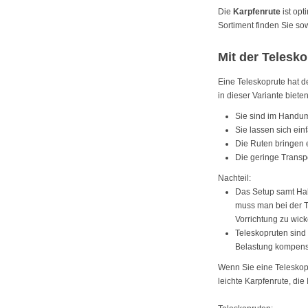
Die
Karpfenrute
ist opt
Sortiment finden Sie so
Mit der Telesk
Eine Teleskoprute hat d
in dieser Variante biet
Sie sind im Handu
Sie lassen sich ein
Die Ruten bringen e
Die geringe Transp
Nachteil:
Das Setup samt Hak
muss man bei der T
Vorrichtung zu wick
Teleskopruten sind 
Belastung kompens
Wenn Sie eine Teleskopr
leichte Karpfenrute, die