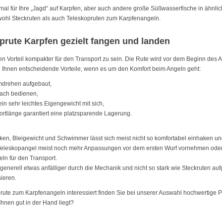
imal für Ihre „Jagd“ auf Karpfen, aber auch andere große Süßwasserfische in ähnli
wohl Steckruten als auch Teleskopruten zum Karpfenangeln.
oprute Karpfen gezielt fangen und landen
en Vorteil kompakter für den Transport zu sein. Die Rute wird vor dem Beginn des 
en Ihnen entscheidende Vorteile, wenn es um den Komfort beim Angeln geht:
mdrehen aufgebaut,
fach bedienen,
in sehr leichtes Eigengewicht mit sich,
ortlänge garantiert eine platzsparende Lagerung.
en, Bleigewicht und Schwimmer lässt sich meist nicht so komfortabel einhaken u
eleskopangel meist noch mehr Anpassungen vor dem ersten Wurf vornehmen oder 
eln für den Transport.
generell etwas anfälliger durch die Mechanik und nicht so stark wie Steckruten au
ieren.
ute zum Karpfenangeln interessiert finden Sie bei unserer Auswahl hochwertige 
 Ihnen gut in der Hand liegt?