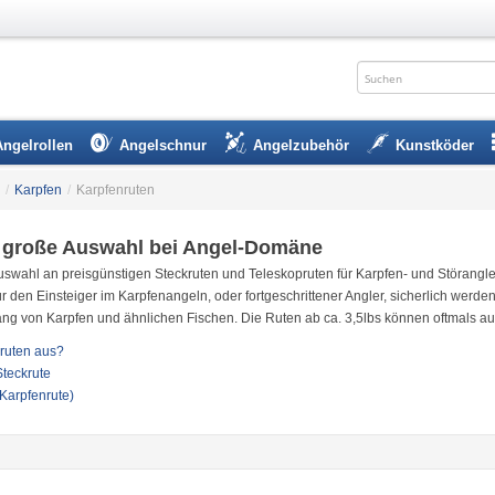
Angelrollen
Angelschnur
Angelzubehör
Kunstköder
/
Karpfen
/
Karpfenruten
– große Auswahl bei Angel-Domäne
uswahl an preisgünstigen Steckruten und Teleskopruten für Karpfen- und Störangler
ür den Einsteiger im Karpfenangeln, oder fortgeschrittener Angler, sicherlich werd
ang von Karpfen und ähnlichen Fischen. Die Ruten ab ca. 3,5lbs können oftmals au
ruten aus?
Steckrute
Karpfenrute)