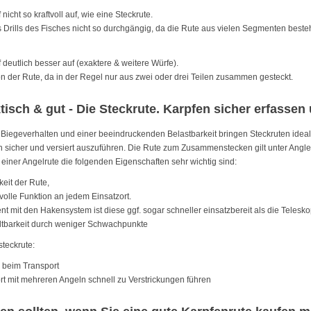
nicht so kraftvoll auf, wie eine Steckrute.
 Drills des Fisches nicht so durchgängig, da die Rute aus vielen Segmenten besteh
 deutlich besser auf (exaktere & weitere Würfe).
n der Rute, da in der Regel nur aus zwei oder drei Teilen zusammen gesteckt.
tisch & gut - Die Steckrute. Karpfen sicher erfassen 
Biegeverhalten und einer beeindruckenden Belastbarkeit bringen Steckruten idea
n sicher und versiert auszuführen. Die Rute zum Zusammenstecken gilt unter Anglern 
 einer Angelrute die folgenden Eigenschaften sehr wichtig sind:
eit der Rute,
 volle Funktion an jedem Einsatzort.
 mit den Hakensystem ist diese ggf. sogar schneller einsatzbereit als die Telesko
ltbarkeit durch weniger Schwachpunkte
steckrute:
z beim Transport
t mit mehreren Angeln schnell zu Verstrickungen führen