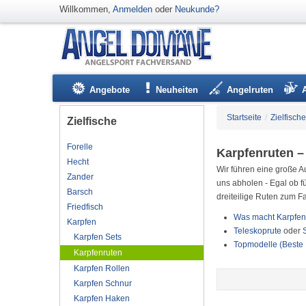
Willkommen,
Anmelden
oder
Neukunde?
Angebote
Neuheiten
Angelruten
Startseite
/
Zielfische
Zielfische
Forelle
Karpfenruten 
Hecht
Wir führen eine große A
Zander
uns abholen - Egal ob f
Barsch
dreiteilige Ruten zum F
Friedfisch
Was macht Karpfen
Karpfen
Teleskoprute
oder
Karpfen Sets
Topmodelle (Beste 
Karpfenruten
Karpfen Rollen
Karpfen Schnur
Karpfen Haken