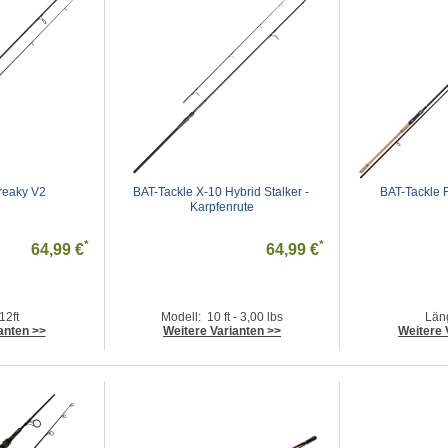
reaky V2
BAT-Tackle X-10 Hybrid Stalker - 
BAT-Tackle 
Karpfenrute
*
*
64,99 €
64,99 €
12ft
Modell: 10 ft - 3,00 lbs
Län
anten >>
Weitere Varianten >>
Weitere 