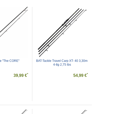
te "The CORE"
BAT-Tackle Travel Carp XT- 40 3,30m 
4-tlg 2,75 lbs
*
*
39,99 €
54,99 €