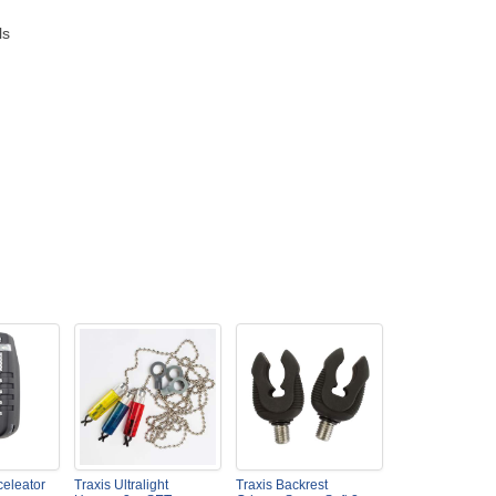
ls
celeator
Traxis Ultralight
Traxis Backrest