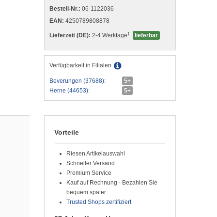
Bestell-Nr.:
06-1122036
EAN:
4250789808878
1
Lieferzeit (DE):
2-4 Werktage
lieferbar
Verfügbarkeit in Filialen
Beverungen (37688):
5+
Herne (44653):
5+
Vorteile
Riesen Artikelauswahl
Schneller Versand
Premium Service
Kauf auf Rechnung - Bezahlen Sie
bequem später
Trusted Shops zertifiziert