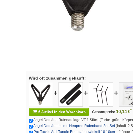
Wird oft zusammen gekauft:
+
+
+
*
10,14 €
6 Artikel in den Warenkorb
Gesamtpreis:
Angel Domäne Rutenauflage VT 1 Stück (Farbe: grün - Körper:
Angel Domäne Luxus Neopren Rutenband 2er Set
(Inhalt: 2 
Pro Tackle Anti Tangle Boom abgewinkelt 10 10cm...
(Länge: 1