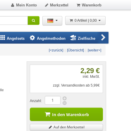
Mein Konto
Merkzettel
Warenkorb
0 Artikel | 0,00
Angelsets
Angelmethoden
Zielfische
Angelbeklei
[<zurück]
|
[Übersicht]
|
[weiter>]
2,29 €
inkl. MwSt.
zzgl. Versandkosten ab 5,99€
lle
Anzahl:
In den Warenkorb
Auf den Merkzettel