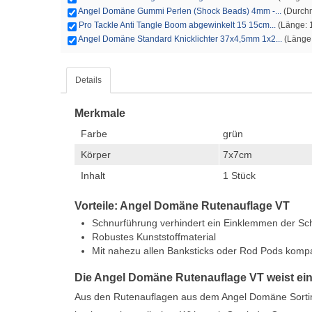
Angel Domäne Gummi Perlen (Shock Beads) 4mm -...
(Durchm
Pro Tackle Anti Tangle Boom abgewinkelt 15 15cm...
(Länge: 1
Angel Domäne Standard Knicklichter 37x4,5mm 1x2...
(Länge:
Details
Merkmale
Farbe
grün
Körper
7x7cm
Inhalt
1 Stück
Vorteile: Angel Domäne Rutenauflage VT
Schnurführung verhindert ein Einklemmen der Sc
Robustes Kunststoffmaterial
Mit nahezu allen Banksticks oder Rod Pods kompa
Die Angel Domäne Rutenauflage VT weist ein
Aus den Rutenauflagen aus dem Angel Domäne Sortiment