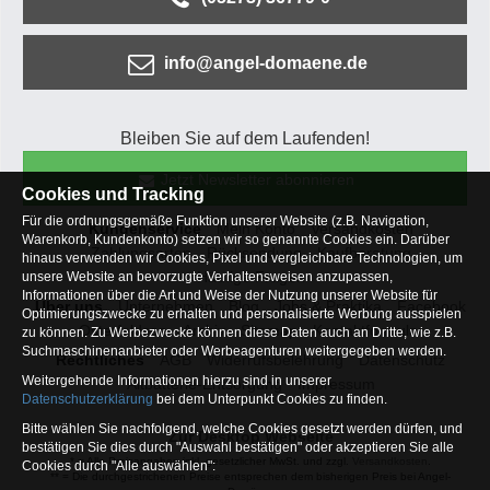
info@angel-domaene.de
Bleiben Sie auf dem Laufenden!
Jetzt Newsletter abonnieren
Cookies und Tracking
Für die ordnungsgemäße Funktion unserer Website (z.B. Navigation,
Kundenservice
Mein Konto
Versandkosten
Warenkorb, Kundenkonto) setzen wir so genannte Cookies ein. Darüber
Zahlungsarten
Rücksendung
Kaufberatung
hinaus verwenden wir Cookies, Pixel und vergleichbare Technologien, um
Häufige Fragen
unsere Website an bevorzugte Verhaltensweisen anzupassen,
Informationen über die Art und Weise der Nutzung unserer Website für
Über uns
Unternehmen
Blog
Jobs & Praktika
Facebook
Optimierungszwecke zu erhalten und personalisierte Werbung ausspielen
Osterfeldsee
Archiv
Sitemap
Kontaktformular
zu können. Zu Werbezwecke können diese Daten auch an Dritte, wie z.B.
Suchmaschinenanbieter oder Werbeagenturen weitergegeben werden.
Rechtliches
AGB
Widerrufsbelehrung
Datenschutz
Weitergehende Informationen hierzu sind in unserer
Altbatterie-Entsorgung
Impressum
Datenschutzerklärung
bei dem Unterpunkt Cookies zu finden.
Bitte wählen Sie nachfolgend, welche Cookies gesetzt werden dürfen, und
Zur Desktop Webseite
bestätigen Sie dies durch "Auswahl bestätigen" oder akzeptieren Sie alle
* = Alle Preisangaben inkl. gesetzlicher MwSt. und zzgl.
Versandkosten
.
Cookies durch "Alle auswählen":
** = Die durchgestrichenen Preise entsprechen dem bisherigen Preis bei Angel-