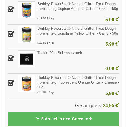
Berkley PowerBait® Natural Glitter Trout Dough -
Forellenteig Captain America Glitter - Garlic - 50g
*
(119,80 € / kg)
5,99 €
Berkley PowerBait® Natural Glitter Trout Dough -
Forellenteig Sunshine Yellow Glitter - Garlic - 50g
*
(119,80 € / kg)
5,99 €
Tackle P*rn Brillenputztuch
*
0,99 €
Berkley PowerBait® Natural Glitter Trout Dough -
Forellenteig Fluorescent Orange Glitter - Cheese -
50g
*
(119,80 € / kg)
5,99 €
*
Gesamtpreis:
24,95 €
5
Artikel in den Warenkorb