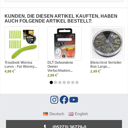
KUNDEN, DIE DIESEN ARTIKEL KAUFTEN, HABEN
AUCH FOLGENDE ARTIKEL BESTELLT:
Troutlook Worma
DLT Gebundene
Bleischrot Verteiler
Lures - Fat Wormy...
Owner
Box Large...
Vorfachhaken...
*
*
4,99 €
2,49 €
*
2,99 €
Deutsch
English
(05273) 36779-0