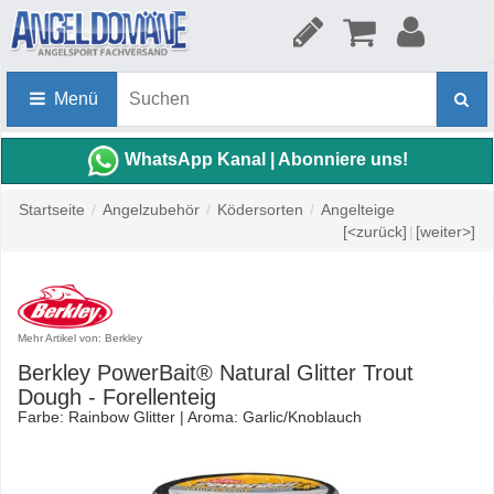
Menü
WhatsApp Kanal | Abonniere uns!
Startseite
/
Angelzubehör
/
Ködersorten
/
Angelteige
[<zurück]
|
[weiter>]
Mehr Artikel von: Berkley
Berkley PowerBait® Natural Glitter Trout
Dough - Forellenteig
Farbe: Rainbow Glitter | Aroma: Garlic/Knoblauch