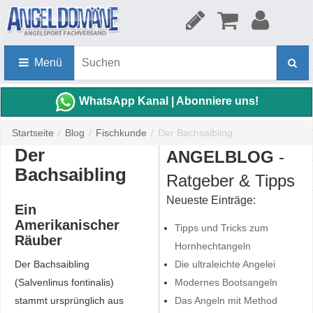
Menü
WhatsApp Kanal | Abonniere uns!
Startseite
/
Blog
/
Fischkunde
/
Der Bachsaibling
Der
ANGELBLOG
-
Bachsaibling
Ratgeber & Tipps
Neueste Einträge:
Ein
Amerikanischer
Tipps und Tricks zum
Räuber
Hornhechtangeln
Der Bachsaibling
Die ultraleichte Angelei
(Salvenlinus fontinalis)
Modernes Bootsangeln
stammt ursprünglich aus
Das Angeln mit Method