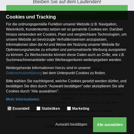
Bleiben Sie auf dem Laufenden!
Jetzt Newsletter abonnieren
Cookies und Tracking
Für die ordnungsgemäße Funktion unserer Website (z.B. Navigation,
Kundenservice
Mein Konto
Versandkosten
Warenkorb, Kundenkonto) setzen wir so genannte Cookies ein. Darüber
Zahlungsarten
Rücksendung
Kaufberatung
hinaus verwenden wir Cookies, Pixel und vergleichbare Technologien, um
Häufige Fragen
unsere Website an bevorzugte Verhaltensweisen anzupassen,
Informationen über die Art und Weise der Nutzung unserer Website für
Über uns
Unternehmen
Blog
Jobs & Praktika
Facebook
Optimierungszwecke zu erhalten und personalisierte Werbung ausspielen
Osterfeldsee
Archiv
Sitemap
Kontaktformular
zu können. Zu Werbezwecke können diese Daten auch an Dritte, wie z.B.
Suchmaschinenanbieter oder Werbeagenturen weitergegeben werden.
Rechtliches
AGB
Widerrufsbelehrung
Datenschutz
Weitergehende Informationen hierzu sind in unserer
Altbatterie-Entsorgung
Impressum
Datenschutzerklärung
bei dem Unterpunkt Cookies zu finden.
Bitte wählen Sie nachfolgend, welche Cookies gesetzt werden dürfen, und
Zur Desktop Webseite
bestätigen Sie dies durch "Auswahl bestätigen" oder akzeptieren Sie alle
* = Alle Preisangaben inkl. gesetzlicher MwSt. und zzgl.
Versandkosten
.
Cookies durch "Alle auswählen":
** = Die durchgestrichenen Preise entsprechen dem bisherigen Preis bei Angel-
Domäne.
Mehr Informationen
1
= Gilt für angegebenes Lieferland. Lieferzeiten für andere Länder siehe
Essentiell
Versandinfoseite.
Essentiell
Statistiken
Marketing
2
= ausgenommen Sonderpeise und preisgebundene Produkte.
Hierbei handelt es sich um Cookies, die für die Grundfunktionen unserer
Angel-Domäne der Angelsport Online-Shop Angelshop für Angelzubehör- und
Website erforderlich sind (z.B. Navigation, Warenkorb, Kundenkonto),
Outdoor-Ausrüstung!
weshalb auf diese nicht verzichtet werden kann
Auswahl bestätigen
Alle auswählen
© 1989-2024 | angel-domaene.de
Statistiken