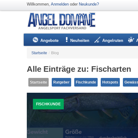
Willkommen,
Anmelden
oder
Neukunde?
Angebote
Neuheiten
Angelruten
Startseite
/
Blog
Alle Einträge zu: Fischarten
Startseite
Ratgeber
Fischkunde
Hotspots
Gewäss
FISCHKUNDE