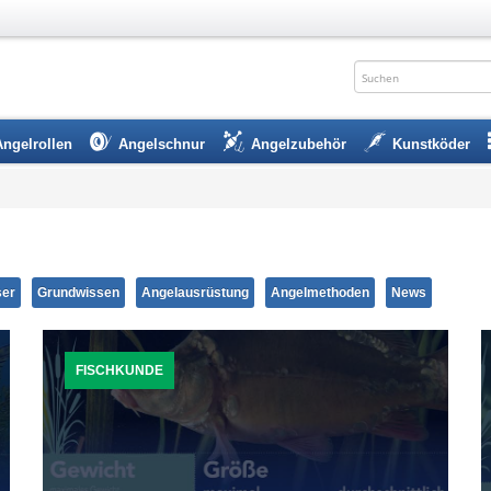
Angelrollen
Angelschnur
Angelzubehör
Kunstköder
er
Grundwissen
Angelausrüstung
Angelmethoden
News
FISCHKUNDE