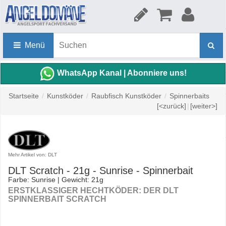
Menü
WhatsApp Kanal | Abonniere uns!
Startseite
/
Kunstköder
/
Raubfisch Kunstköder
/
Spinnerbaits
[<zurück]
|
[weiter>]
Mehr Artikel von: DLT
DLT Scratch - 21g - Sunrise - Spinnerbait
Farbe: Sunrise | Gewicht: 21g
ERSTKLASSIGER HECHTKÖDER: DER DLT
SPINNERBAIT SCRATCH