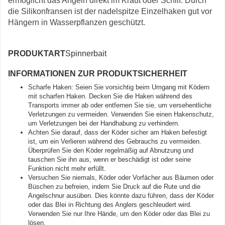
ermöglicht das Angeln direkt im Kraut oder Schilf. Durch
die Silikonfransen ist der nadelspitze Einzelhaken gut vor
Hängern in Wasserpflanzen geschützt.
PRODUKTART
Spinnerbait
INFORMATIONEN ZUR PRODUKTSICHERHEIT
Scharfe Haken: Seien Sie vorsichtig beim Umgang mit Ködern
mit scharfen Haken. Decken Sie die Haken während des
Transports immer ab oder entfernen Sie sie, um versehentliche
Verletzungen zu vermeiden. Verwenden Sie einen Hakenschutz,
um Verletzungen bei der Handhabung zu verhindern.
Achten Sie darauf, dass der Köder sicher am Haken befestigt
ist, um ein Verlieren während des Gebrauchs zu vermeiden.
Überprüfen Sie den Köder regelmäßig auf Abnutzung und
tauschen Sie ihn aus, wenn er beschädigt ist oder seine
Funktion nicht mehr erfüllt.
Versuchen Sie niemals, Köder oder Vorfächer aus Bäumen oder
Büschen zu befreien, indem Sie Druck auf die Rute und die
Angelschnur ausüben. Dies könnte dazu führen, dass der Köder
oder das Blei in Richtung des Anglers geschleudert wird.
Verwenden Sie nur Ihre Hände, um den Köder oder das Blei zu
lösen.