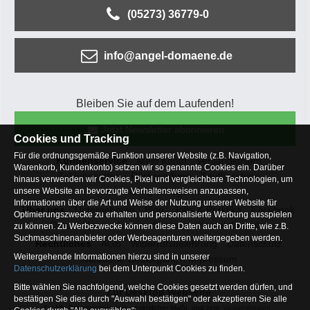
(05273) 36779-0
info@angel-domaene.de
Bleiben Sie auf dem Laufenden!
Jetzt Newsletter abonnieren
Cookies und Tracking
Für die ordnungsgemäße Funktion unserer Website (z.B. Navigation,
Kundenservice
Mein Konto
Versandkosten
Warenkorb, Kundenkonto) setzen wir so genannte Cookies ein. Darüber
Zahlungsarten
Rücksendung
Kaufberatung
hinaus verwenden wir Cookies, Pixel und vergleichbare Technologien, um
Häufige Fragen
unsere Website an bevorzugte Verhaltensweisen anzupassen,
Informationen über die Art und Weise der Nutzung unserer Website für
Über uns
Unternehmen
Blog
Jobs & Praktika
Facebook
Optimierungszwecke zu erhalten und personalisierte Werbung ausspielen
Osterfeldsee
Archiv
Sitemap
Kontaktformular
zu können. Zu Werbezwecke können diese Daten auch an Dritte, wie z.B.
Suchmaschinenanbieter oder Werbeagenturen weitergegeben werden.
Rechtliches
AGB
Widerrufsbelehrung
Datenschutz
Weitergehende Informationen hierzu sind in unserer
Altbatterie-Entsorgung
Impressum
Datenschutzerklärung
bei dem Unterpunkt Cookies zu finden.
Bitte wählen Sie nachfolgend, welche Cookies gesetzt werden dürfen, und
Zur Desktop Webseite
bestätigen Sie dies durch "Auswahl bestätigen" oder akzeptieren Sie alle
* = Alle Preisangaben inkl. gesetzlicher MwSt. und zzgl.
Versandkosten
.