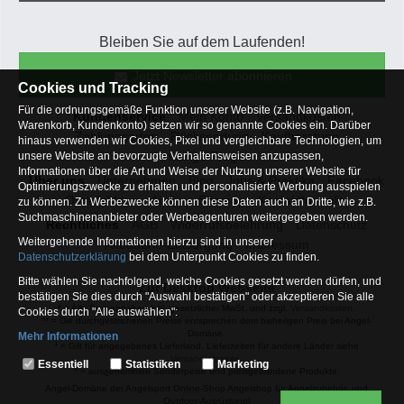
Bleiben Sie auf dem Laufenden!
Jetzt Newsletter abonnieren
Cookies und Tracking
Für die ordnungsgemäße Funktion unserer Website (z.B. Navigation,
Kundenservice
Mein Konto
Versandkosten
Warenkorb, Kundenkonto) setzen wir so genannte Cookies ein. Darüber
Zahlungsarten
Rücksendung
Kaufberatung
hinaus verwenden wir Cookies, Pixel und vergleichbare Technologien, um
Häufige Fragen
unsere Website an bevorzugte Verhaltensweisen anzupassen,
Informationen über die Art und Weise der Nutzung unserer Website für
Über uns
Unternehmen
Blog
Jobs & Praktika
Facebook
Optimierungszwecke zu erhalten und personalisierte Werbung ausspielen
Osterfeldsee
Archiv
Sitemap
Kontaktformular
zu können. Zu Werbezwecke können diese Daten auch an Dritte, wie z.B.
Suchmaschinenanbieter oder Werbeagenturen weitergegeben werden.
Rechtliches
AGB
Widerrufsbelehrung
Datenschutz
Weitergehende Informationen hierzu sind in unserer
Altbatterie-Entsorgung
Impressum
Datenschutzerklärung
bei dem Unterpunkt Cookies zu finden.
Bitte wählen Sie nachfolgend, welche Cookies gesetzt werden dürfen, und
Zur Desktop Webseite
bestätigen Sie dies durch "Auswahl bestätigen" oder akzeptieren Sie alle
* = Alle Preisangaben inkl. gesetzlicher MwSt. und zzgl.
Versandkosten
.
Cookies durch "Alle auswählen":
** = Die durchgestrichenen Preise entsprechen dem bisherigen Preis bei Angel-
Domäne.
Mehr Informationen
1
= Gilt für angegebenes Lieferland. Lieferzeiten für andere Länder siehe
Essentiell
Versandinfoseite.
Essentiell
Statistiken
Marketing
2
= ausgenommen Sonderpeise und preisgebundene Produkte.
Hierbei handelt es sich um Cookies, die für die Grundfunktionen unserer
Angel-Domäne der Angelsport Online-Shop Angelshop für Angelzubehör- und
Website erforderlich sind (z.B. Navigation, Warenkorb, Kundenkonto),
Outdoor-Ausrüstung!