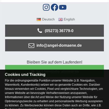
Deutsch
English
(05273) 36779-0
info@angel-domaene.de
Bleiben Sie auf dem Laufenden!
Jetzt Newsletter abonnieren
Cookies und Tracking
Für die ordnungsgemäße Funktion unserer Website (z.B. Navigation,
Kundenservice
Mein Konto
Versandkosten
Warenkorb, Kundenkonto) setzen wir so genannte Cookies ein. Darüber
Zahlungsarten
Rücksendung
Kaufberatung
hinaus verwenden wir Cookies, Pixel und vergleichbare Technologien, um
Häufige Fragen
unsere Website an bevorzugte Verhaltensweisen anzupassen,
Informationen über die Art und Weise der Nutzung unserer Website für
Über uns
Unternehmen
Blog
Jobs & Praktika
Facebook
Optimierungszwecke zu erhalten und personalisierte Werbung ausspielen
Osterfeldsee
Archiv
Sitemap
Kontaktformular
zu können. Zu Werbezwecke können diese Daten auch an Dritte, wie z.B.