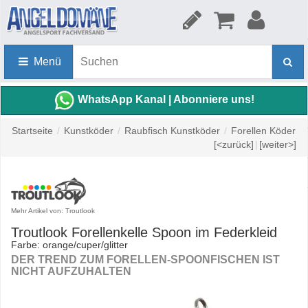
Menü
WhatsApp Kanal | Abonniere uns!
Startseite
/
Kunstköder
/
Raubfisch Kunstköder
/
Forellen Köder
[<zurück]
|
[weiter>]
Mehr Artikel von: Troutlook
Troutlook Forellenkelle Spoon im Federkleid
Farbe: orange/cuper/glitter
DER TREND ZUM FORELLEN-SPOONFISCHEN IST
NICHT AUFZUHALTEN