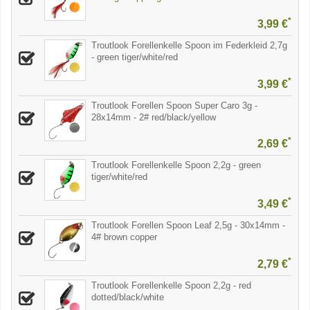
*
3,99 €
Troutlook Forellenkelle Spoon im Federkleid 2,7g
- green tiger/white/red
*
3,99 €
Troutlook Forellen Spoon Super Caro 3g -
28x14mm - 2# red/black/yellow
*
2,69 €
Troutlook Forellenkelle Spoon 2,2g - green
tiger/white/red
*
3,49 €
Troutlook Forellen Spoon Leaf 2,5g - 30x14mm -
4# brown copper
*
2,79 €
Troutlook Forellenkelle Spoon 2,2g - red
dotted/black/white