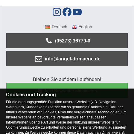
Deutsch
English
(05273) 36779-0
info@angel-domaene.de
Bleiben Sie auf dem Laufenden!
Jetzt Newsletter abonnieren
Cookies und Tracking
Für die ordnungsgemäße Funktion unserer Website (z.B. Navigation,
Kundenservice
Mein Konto
Versandkosten
Warenkorb, Kundenkonto) setzen wir so genannte Cookies ein. Darüber
Zahlungsarten
Rücksendung
Kaufberatung
hinaus verwenden wir Cookies, Pixel und vergleichbare Technologien, um
Häufige Fragen
unsere Website an bevorzugte Verhaltensweisen anzupassen,
Informationen über die Art und Weise der Nutzung unserer Website für
Über uns
Unternehmen
Blog
Jobs & Praktika
Facebook
Optimierungszwecke zu erhalten und personalisierte Werbung ausspielen
Osterfeldsee
Archiv
Sitemap
Kontaktformular
zu können. Zu Werbezwecke können diese Daten auch an Dritte, wie z.B.