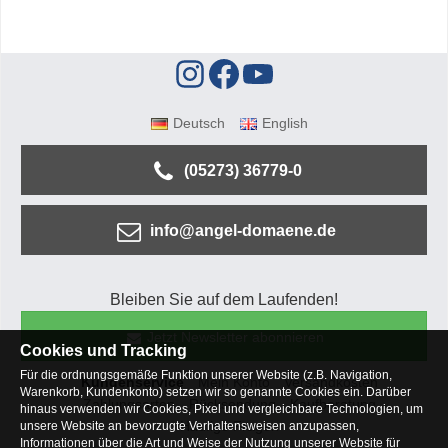
Deutsch
English
(05273) 36779-0
info@angel-domaene.de
Bleiben Sie auf dem Laufenden!
Jetzt Newsletter abonnieren
Cookies und Tracking
Für die ordnungsgemäße Funktion unserer Website (z.B. Navigation,
Kundenservice
Mein Konto
Versandkosten
Warenkorb, Kundenkonto) setzen wir so genannte Cookies ein. Darüber
Zahlungsarten
Rücksendung
Kaufberatung
hinaus verwenden wir Cookies, Pixel und vergleichbare Technologien, um
Häufige Fragen
unsere Website an bevorzugte Verhaltensweisen anzupassen,
Informationen über die Art und Weise der Nutzung unserer Website für