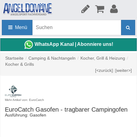
Menü
WhatsApp Kanal | Abonniere uns!
Startseite
/
Camping & Nachtangeln
/
Kocher, Grill & Heizung
/
Kocher & Grills
[<zurück]
|
[weiter>]
Mehr Artikel von: EuroCatch
EuroCatch Gasofen - tragbarer Campingofen
Ausführung: Gasofen