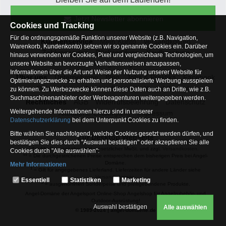
Jetzt Newsletter abonnieren
Cookies und Tracking
Für die ordnungsgemäße Funktion unserer Website (z.B. Navigation,
Kundenservice
Mein Konto
Versandkosten
Warenkorb, Kundenkonto) setzen wir so genannte Cookies ein. Darüber
Zahlungsarten
Rücksendung
Kaufberatung
hinaus verwenden wir Cookies, Pixel und vergleichbare Technologien, um
Häufige Fragen
unsere Website an bevorzugte Verhaltensweisen anzupassen,
Informationen über die Art und Weise der Nutzung unserer Website für
Über uns
Unternehmen
Blog
Jobs & Praktika
Facebook
Optimierungszwecke zu erhalten und personalisierte Werbung ausspielen
Osterfeldsee
Archiv
Sitemap
Kontaktformular
zu können. Zu Werbezwecke können diese Daten auch an Dritte, wie z.B.
Suchmaschinenanbieter oder Werbeagenturen weitergegeben werden.
Rechtliches
AGB
Widerrufsbelehrung
Datenschutz
Weitergehende Informationen hierzu sind in unserer
Altbatterie-Entsorgung
Impressum
Datenschutzerklärung
bei dem Unterpunkt Cookies zu finden.
Bitte wählen Sie nachfolgend, welche Cookies gesetzt werden dürfen, und
Zur Desktop Webseite
bestätigen Sie dies durch "Auswahl bestätigen" oder akzeptieren Sie alle
* = Alle Preisangaben inkl. gesetzlicher MwSt. und zzgl.
Versandkosten
.
Cookies durch "Alle auswählen":
** = Die durchgestrichenen Preise entsprechen dem bisherigen Preis bei Angel-
Domäne.
Mehr Informationen
1
= Gilt für angegebenes Lieferland. Lieferzeiten für andere Länder siehe
Essentiell
Versandinfoseite.
Essentiell
Statistiken
Marketing
2
= ausgenommen Sonderpeise und preisgebundene Produkte.
Hierbei handelt es sich um Cookies, die für die Grundfunktionen unserer
Angel-Domäne der Angelsport Online-Shop Angelshop für Angelzubehör- und
Website erforderlich sind (z.B. Navigation, Warenkorb, Kundenkonto),
Outdoor-Ausrüstung!
weshalb auf diese nicht verzichtet werden kann
Auswahl bestätigen
Alle auswählen
© 1989-2024 | angel-domaene.de
Statistiken