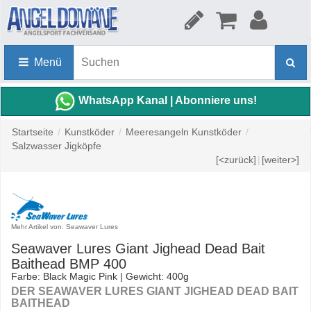
Menü
WhatsApp Kanal | Abonniere uns!
Startseite
/
Kunstköder
/
Meeresangeln Kunstköder
/
Salzwasser Jigköpfe
[<zurück]
|
[weiter>]
Mehr Artikel von: Seawaver Lures
Seawaver Lures Giant Jighead Dead Bait
Baithead BMP 400
Farbe: Black Magic Pink | Gewicht: 400g
DER SEAWAVER LURES GIANT JIGHEAD DEAD BAIT
BAITHEAD