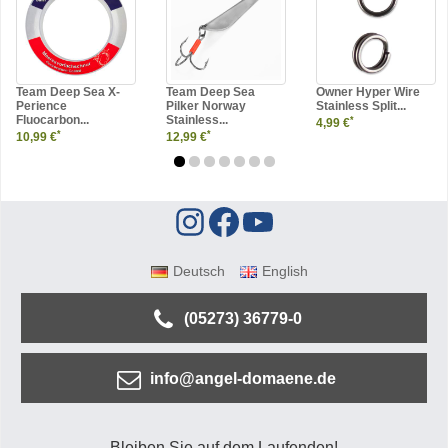
Team Deep Sea X-
Team Deep Sea
Owner Hyper Wire
Perience
Pilker Norway
Stainless Split...
Fluocarbon...
Stainless...
*
4,99 €
*
*
10,99 €
12,99 €
Deutsch
English
(05273) 36779-0
info@angel-domaene.de
Bleiben Sie auf dem Laufenden!