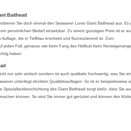
ant Baithead
probieren Sie doch einmal den Seawaver Lures Giant Baithead aus. Es 
rem persönlichen Bedarf einsetzbar. Zu einem günstigen Preis ist er a
Auflage, die in Tiefblau erscheint und fluoreszierend ist. Zum
uf jeden Fall, genauso wie beim Fang des Heilbutt beim Norwegenange
rfolg haben.
ead
ht nur sehr einfach sondern ist auch qualitativ hochwertig, was Sie ei
ver unterliegt strickten Qualitätsauflagen. So ist er beispielsweise 
ie Speziallackbeschichtung des Giant Baithead sorgt dafür, dass Sie a
machen können. So sind Sie immer gut gerüstet und können den Köde