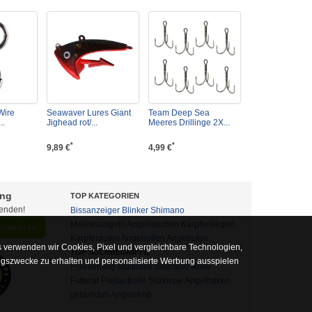
Wire
Seawaver Lures Giant
Team Deep Sea
..
Jighead rot/...
Meeres Drillinge 2X...
*
*
9,89 €
4,99 €
ung
TOP KATEGORIEN
fenden!
Bissanzeiger
Blinker
Shimano
Meeresangeln
Angeltaschen
Karpfenliegen
abonnieren
Karpfenruten
Angelrollen
Angelruten
 verwenden wir Cookies, Pixel und vergleichbare Technologien,
TOP SUCHBEGRIFFE
ngszwecke zu erhalten und personalisierte Werbung ausspielen
Forellenteig
Multirolle
Shimano Rolle
Futteral
Freilaufrolle
Sitzkiepe
Angelhaken
gebunden
Angelshop