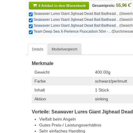
*
55,96 €
4 Artikel in den Warenkorb
Gesamtpreis:
Seawaver Lures Giant Jighead Dead Bait Baithead... (Gewicht: 
Seawaver Lures Giant Jighead Dead Bait Baithead...
(Gewicht:
Seawaver Lures Giant Jighead Dead Bait Baithead...
(Gewicht:
Team Deep Sea X-Perience Fluocarbon 50m -...
(Durchmesser:
Details
Modellvergleich
Merkmale
Gewicht
400.00g
Farbe
schwarz/perlmutt
Inhalt
1 Stück
Aktion
sinking
Vorteile: Seawaver Lures Giant Jighead Dead
Vielfalt beim Angeln
Gutes Preis-/ Leistungsverhältnis
Sehr einfaches Handling