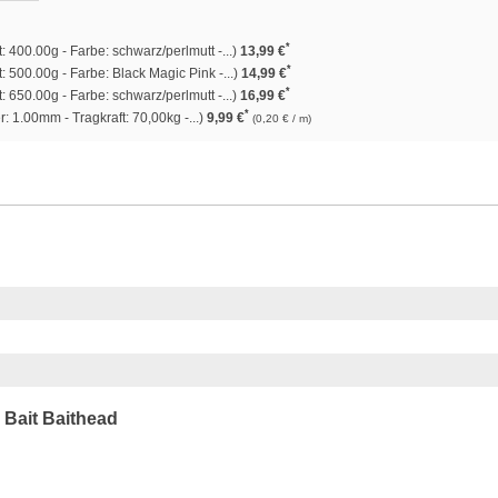
*
400.00g - Farbe: schwarz/perlmutt -...)
13,99 €
*
 500.00g - Farbe: Black Magic Pink -...)
14,99 €
*
 650.00g - Farbe: schwarz/perlmutt -...)
16,99 €
*
 1.00mm - Tragkraft: 70,00kg -...)
9,99 €
(0,20 € / m)
 Bait Baithead