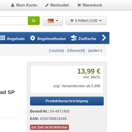
Mein Konto
Merkzettel
Warenkorb
0 Artikel | 0,00
Angelsets
Angelmethoden
Zielfische
Angelbeklei
[<zurück]
|
[Übersicht]
|
[weiter>]
13,99 €
inkl. MwSt.
zzgl. Versandkosten ab 5,99€
ead SP
Produktbenachrichtigung
Bestell-Nr.:
04-4971400
EAN:
4250789819348
zur Zeit nicht lieferbar