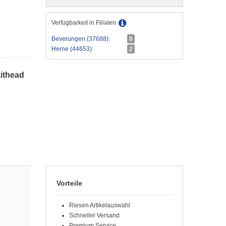
Verfügbarkeit in Filialen
Beverungen (37688):
0
Herne (44653):
2
ithead
Vorteile
Riesen Artikelauswahl
Schneller Versand
Premium Service