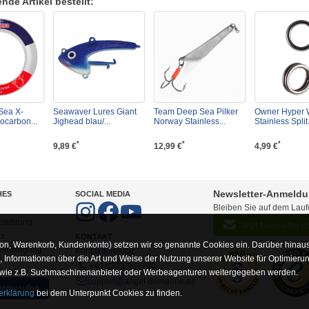
de Artikel bestellt:
Sea X-
Seawaver Lures Giant
Team Deep Sea Pilker
Owner Hyper 
ocarbon...
Jighead blau/...
Norway Stainless...
Stainless Split.
*
*
*
9,89 €
12,99 €
4,99 €
Newsletter-Anmeld
HES
SOCIAL MEDIA
Bleiben Sie auf dem Lau
elehrung
Jetzt Newsletter 
tz
KONTAKT
on, Warenkorb, Kundenkonto) setzen wir so genannte Cookies ein. Darüber hinaus
-Entsorgung
Kontaktformular
Informationen über die Art und Weise der Nutzung unserer Website für Optimieru
+49 5273 367790
 wie z.B. Suchmaschinenanbieter oder Werbeagenturen weitergegeben werden.
support@angel-domaene.de
widerrufen
erklärung
bei dem Unterpunkt Cookies zu finden.