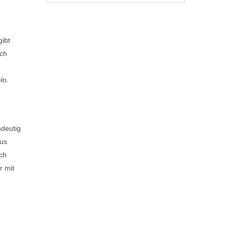
gibt
uch
ln.
ndeutig
aus
uch
r mit