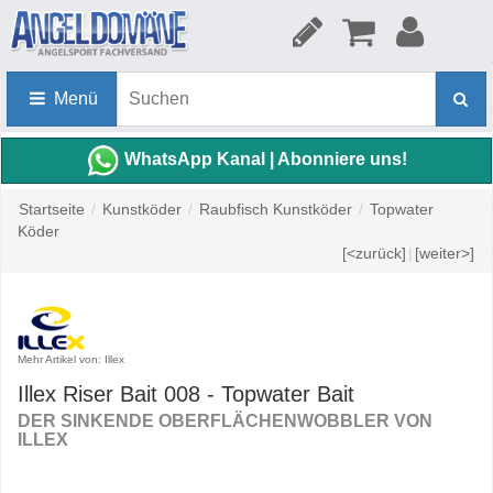
Menü
WhatsApp Kanal | Abonniere uns!
Startseite
/
Kunstköder
/
Raubfisch Kunstköder
/
Topwater
Köder
[<zurück]
|
[weiter>]
Mehr Artikel von: Illex
Illex Riser Bait 008 - Topwater Bait
DER SINKENDE OBERFLÄCHENWOBBLER VON
ILLEX