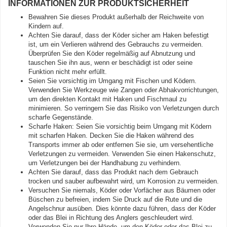
INFORMATIONEN ZUR PRODUKTSICHERHEIT
Bewahren Sie dieses Produkt außerhalb der Reichweite von
Kindern auf.
Achten Sie darauf, dass der Köder sicher am Haken befestigt
ist, um ein Verlieren während des Gebrauchs zu vermeiden.
Überprüfen Sie den Köder regelmäßig auf Abnutzung und
tauschen Sie ihn aus, wenn er beschädigt ist oder seine
Funktion nicht mehr erfüllt.
Seien Sie vorsichtig im Umgang mit Fischen und Ködern.
Verwenden Sie Werkzeuge wie Zangen oder Abhakvorrichtungen,
um den direkten Kontakt mit Haken und Fischmaul zu
minimieren. So verringern Sie das Risiko von Verletzungen durch
scharfe Gegenstände.
Scharfe Haken: Seien Sie vorsichtig beim Umgang mit Ködern
mit scharfen Haken. Decken Sie die Haken während des
Transports immer ab oder entfernen Sie sie, um versehentliche
Verletzungen zu vermeiden. Verwenden Sie einen Hakenschutz,
um Verletzungen bei der Handhabung zu verhindern.
Achten Sie darauf, dass das Produkt nach dem Gebrauch
trocken und sauber aufbewahrt wird, um Korrosion zu vermeiden.
Versuchen Sie niemals, Köder oder Vorfächer aus Bäumen oder
Büschen zu befreien, indem Sie Druck auf die Rute und die
Angelschnur ausüben. Dies könnte dazu führen, dass der Köder
oder das Blei in Richtung des Anglers geschleudert wird.
Verwenden Sie nur Ihre Hände, um den Köder oder das Blei zu