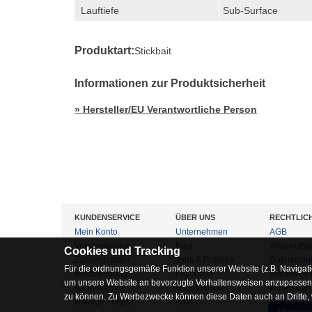
Lauftiefe
Sub-Surface
Produktart:
Stickbait
Informationen zur Produktsicherheit
» Hersteller/EU Verantwortliche Person
KUNDENSERVICE
ÜBER UNS
RECHTLIC
Mein Konto
Unternehmen
AGB
Versandkosten
Blog
Widerrufsb
Cookies und Tracking
Zahlungsarten
Jobs & Praktika
Datenschu
Für die ordnungsgemäße Funktion unserer Website (z.B. Navigati
Rücksendung
Facebook
Altbatterie
um unsere Website an bevorzugte Verhaltensweisen anzupassen, 
Kaufberatung
Osterfeldsee
Impressum
zu können. Zu Werbezwecke können diese Daten auch an Dritte,
Häufige Fragen
Archiv