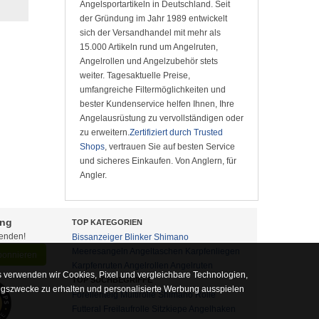
Angelsportartikeln in Deutschland. Seit
der Gründung im Jahr 1989 entwickelt
sich der Versandhandel mit mehr als
15.000 Artikeln rund um Angelruten,
Angelrollen und Angelzubehör stets
weiter. Tagesaktuelle Preise,
umfangreiche Filtermöglichkeiten und
bester Kundenservice helfen Ihnen, Ihre
Angelausrüstung zu vervollständigen oder
zu erweitern.
Zertifiziert durch Trusted
Shops
, vertrauen Sie auf besten Service
und sicheres Einkaufen. Von Anglern, für
Angler.
ung
TOP KATEGORIEN
fenden!
Bissanzeiger
Blinker
Shimano
Meeresangeln
Angeltaschen
Karpfenliegen
abonnieren
Karpfenruten
Angelrollen
Angelruten
 verwenden wir Cookies, Pixel und vergleichbare Technologien,
TOP SUCHBEGRIFFE
ngszwecke zu erhalten und personalisierte Werbung ausspielen
Forellenteig
Multirolle
Shimano Rolle
Futteral
Freilaufrolle
Sitzkiepe
Angelhaken