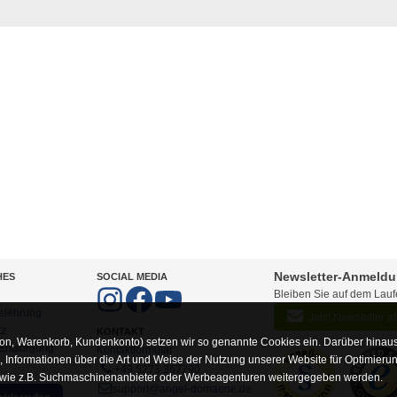
Newsletter-Anmeld
HES
SOCIAL MEDIA
Bleiben Sie auf dem Lau
elehrung
Jetzt Newsletter 
tz
KONTAKT
on, Warenkorb, Kundenkonto) setzen wir so genannte Cookies ein. Darüber hinaus
-Entsorgung
Kontaktformular
Informationen über die Art und Weise der Nutzung unserer Website für Optimieru
+49 5273 367790
 wie z.B. Suchmaschinenanbieter oder Werbeagenturen weitergegeben werden.
support@angel-domaene.de