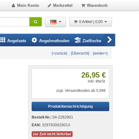
Mein Konto
Merkzettel
Warenkorb
0 Artikel | 0,00
Angelsets
Angelmethoden
Zielfische
Angelbeklei
[<zurück]
|
[Übersicht]
|
[weiter>]
26,95 €
inkl. MwSt.
zzgl. Versandkosten ab 5,99€
Produktbenachrichtigung
Bestell-Nr.:
04-2262901
EAN:
3297830629014
zur Zeit nicht lieferbar