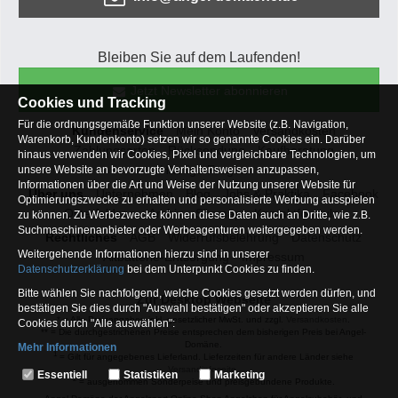
Bleiben Sie auf dem Laufenden!
Jetzt Newsletter abonnieren
Cookies und Tracking
Für die ordnungsgemäße Funktion unserer Website (z.B. Navigation,
Kundenservice
Mein Konto
Versandkosten
Warenkorb, Kundenkonto) setzen wir so genannte Cookies ein. Darüber
Zahlungsarten
Rücksendung
Kaufberatung
hinaus verwenden wir Cookies, Pixel und vergleichbare Technologien, um
Häufige Fragen
unsere Website an bevorzugte Verhaltensweisen anzupassen,
Informationen über die Art und Weise der Nutzung unserer Website für
Über uns
Unternehmen
Blog
Jobs & Praktika
Facebook
Optimierungszwecke zu erhalten und personalisierte Werbung ausspielen
Osterfeldsee
Archiv
Sitemap
Kontaktformular
zu können. Zu Werbezwecke können diese Daten auch an Dritte, wie z.B.
Suchmaschinenanbieter oder Werbeagenturen weitergegeben werden.
Rechtliches
AGB
Widerrufsbelehrung
Datenschutz
Weitergehende Informationen hierzu sind in unserer
Altbatterie-Entsorgung
Impressum
Datenschutzerklärung
bei dem Unterpunkt Cookies zu finden.
Bitte wählen Sie nachfolgend, welche Cookies gesetzt werden dürfen, und
Zur Desktop Webseite
bestätigen Sie dies durch "Auswahl bestätigen" oder akzeptieren Sie alle
* = Alle Preisangaben inkl. gesetzlicher MwSt. und zzgl.
Versandkosten
.
Cookies durch "Alle auswählen":
** = Die durchgestrichenen Preise entsprechen dem bisherigen Preis bei Angel-
Domäne.
Mehr Informationen
1
= Gilt für angegebenes Lieferland. Lieferzeiten für andere Länder siehe
Essentiell
Versandinfoseite.
Essentiell
Statistiken
Marketing
2
= ausgenommen Sonderpeise und preisgebundene Produkte.
Hierbei handelt es sich um Cookies, die für die Grundfunktionen unserer