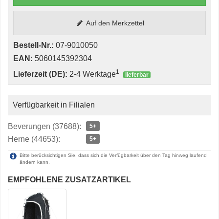
Auf den Merkzettel
Bestell-Nr.:
07-9010050
EAN:
5060145392304
1
Lieferzeit (DE):
2-4 Werktage
lieferbar
Verfügbarkeit in Filialen
Beverungen (37688):
5+
Herne (44653):
5+
Bitte berücksichtigen Sie, dass sich die Verfügbarkeit über den Tag hinweg laufend
ändern kann.
EMPFOHLENE ZUSATZARTIKEL