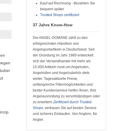
Kauf auf Rechnung - Bezahlen Sie
bequem später
Trusted Shops zertifiziert
37 Jahre Know-How
Die ANGEL-DOMÄNE zählt zu den
erfolgreichsten Händlern von
Angelsportartikeln in Deutschland. Seit
hen
der Gründung im Jahr 1989 entwickelt
sich der Versandhandel mit mehr als
ewegen
15.000 Artikeln rund um Angelruten,
Räuber
Angelrollen und Angelzubehör stets
zt
weiter. Tagesaktuelle Preise,
umfangreiche Filtermöglichkeiten und
bester Kundenservice helfen Ihnen, Ihre
Angelausrüstung zu vervollständigen oder
zu erweitern.
Zertifiziert durch Trusted
Shops
, vertrauen Sie auf besten Service
nzip.
und sicheres Einkaufen. Von Anglern, für
Angler.