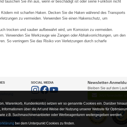
d tauschen Sie ihn aus, wenn er beschädigt ist oder seine Funktion nicht
t Ködern mit scharfen Haken. Decken Sie die Haken während des Transports
Verletzungen zu vermeiden. Verwenden Sie einen Hakenschutz, um
ch trocken und sauber aufbewahrt wird, um Korrosion zu vermeiden.
ern. Verwenden Sie Werkzeuge wie Zangen oder Abhakvorrichtungen, um den
en. So verringern Sie das Risiko von Verletzungen durch scharfe
Newsletter-Anmeld
HES
SOCIAL MEDIA
Bleiben Sie auf dem Lau
elehrung
Jetzt Newsletter 
tz
KONTAKT
on, Warenkorb, Kundenkonto) setzen wir so genannte Cookies ein. Darüber hinaus
-Entsorgung
Kontaktformular
Informationen über die Art und Weise der Nutzung unserer Website für Optimieru
+49 5273 367790
 wie z.B. Suchmaschinenanbieter oder Werbeagenturen weitergegeben werden.
support@angel-domaene.de
widerrufen
erklärung
bei dem Unterpunkt Cookies zu finden.