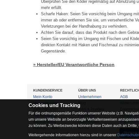
Überprüfen Sie den Köder regelmäßig auf Abnutzung un
mehr erfüllt.
Scharfe Haken: Seien Sie vorsichtig beim Umgang mi
immer ab oder entfernen Sie sie, um versehentliche 
Verletzungen bei der Handhabung zu verhindern.
Achten Sie darauf, dass das Produkt nach dem Gebrau
Seien Sie vorsichtig im Umgang mit Fischen und Köd
direkten Kontakt mit Haken und Fischmaul zu minimier
Gegenstände.
» Hersteller/EU Verantwortliche Person
KUNDENSERVICE
ÜBER UNS
RECHTLIC
Mein Konto
Unternehmen
AGB
Versandkosten
Blog
Widerrufsb
Cookies und Tracking
Zahlungsarten
Jobs & Praktika
Datenschu
Für die ordnungsgemäße Funktion unserer Website (z.B. Navigati
Rücksendung
Facebook
Altbatterie
um unsere Website an bevorzugte Verhaltensweisen anzupassen, 
Kaufberatung
Osterfeldsee
Impressum
zu können. Zu Werbezwecke können diese Daten auch an Dritte,
Häufige Fragen
Archiv
Vertrag 
Zur mobilen Webseite
Sitemap
Weitergehende Informationen hierzu sind in unserer
Datenschutz