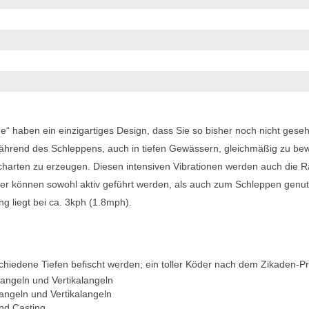
une“ haben ein einzigartiges Design, dass Sie so bisher noch nicht gese
h während des Schleppens, auch in tiefen Gewässern, gleichmäßig zu b
fischarten zu erzeugen. Diesen intensiven Vibrationen werden auch die 
der können sowohl aktiv geführt werden, als auch zum Schleppen genut
ng liegt bei ca. 3kph (1.8mph).
iedene Tiefen befischt werden; ein toller Köder nach dem Zikaden-Pri
sangeln und Vertikalangeln
sangeln und Vertikalangeln
nd Casting.