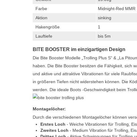
Farbe
Midnight-Red MMR
Aktion
sinking
Hakengröße
1
Lauftiefe
bis 5m
BITE BOOSTER im einzigartigen Design
Die Bite Booster Modelle „Trolling Plus S“ & „La Pito
haben. Die Bite Booster besitzen die Fähigkeit, sic
und aktive und attraktive Vibrationen für viele Raub
in größeren Tiefen nicht widerstehen können. Die Kö
werden. Die ideale Boots -Geschwindigkeit beim Trolli
Montagelöcher:
Durch die verschiedenen Montagelöcher können versch
Erstes Loch
- Weiche Vibrationen für Trolling, Ei
Zweites Loch
- Medium Vibration für Trolling, Ei
Drittes Loch
- Aktive Schwingungen für Trolling u