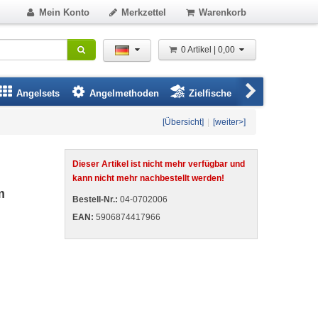
Mein Konto
Merkzettel
Warenkorb
0 Artikel | 0,00
Angelsets
Angelmethoden
Zielfische
Angelbeklei
[Übersicht]
|
[weiter>]
Dieser Artikel ist nicht mehr verfügbar und
kann nicht mehr nachbestellt werden!
m
Bestell-Nr.:
04-0702006
EAN:
5906874417966