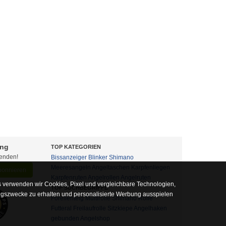
ung
TOP KATEGORIEN
fenden!
Bissanzeiger
Blinker
Shimano
Meeresangeln
Angeltaschen
Karpfenliegen
abonnieren
Karpfenruten
Angelrollen
Angelruten
 verwenden wir Cookies, Pixel und vergleichbare Technologien,
TOP SUCHBEGRIFFE
ngszwecke zu erhalten und personalisierte Werbung ausspielen
Forellenteig
Multirolle
Shimano Rolle
Futteral
Freilaufrolle
Sitzkiepe
Angelhaken
gebunden
Angelshop