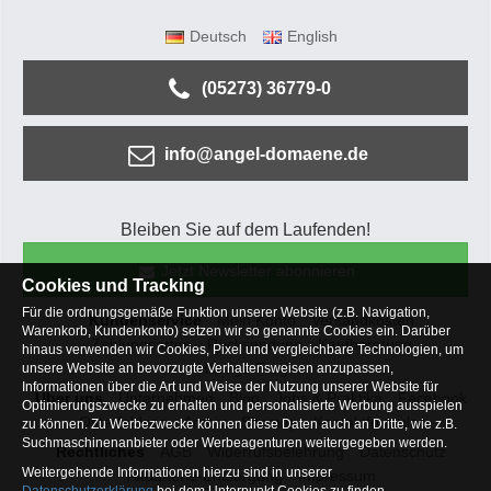
Deutsch
English
(05273) 36779-0
info@angel-domaene.de
Bleiben Sie auf dem Laufenden!
Jetzt Newsletter abonnieren
Cookies und Tracking
Für die ordnungsgemäße Funktion unserer Website (z.B. Navigation,
Kundenservice
Mein Konto
Versandkosten
Warenkorb, Kundenkonto) setzen wir so genannte Cookies ein. Darüber
Zahlungsarten
Rücksendung
Kaufberatung
hinaus verwenden wir Cookies, Pixel und vergleichbare Technologien, um
Häufige Fragen
unsere Website an bevorzugte Verhaltensweisen anzupassen,
Informationen über die Art und Weise der Nutzung unserer Website für
Über uns
Unternehmen
Blog
Jobs & Praktika
Facebook
Optimierungszwecke zu erhalten und personalisierte Werbung ausspielen
Osterfeldsee
Archiv
Sitemap
Kontaktformular
zu können. Zu Werbezwecke können diese Daten auch an Dritte, wie z.B.
Suchmaschinenanbieter oder Werbeagenturen weitergegeben werden.
Rechtliches
AGB
Widerrufsbelehrung
Datenschutz
Weitergehende Informationen hierzu sind in unserer
Altbatterie-Entsorgung
Impressum