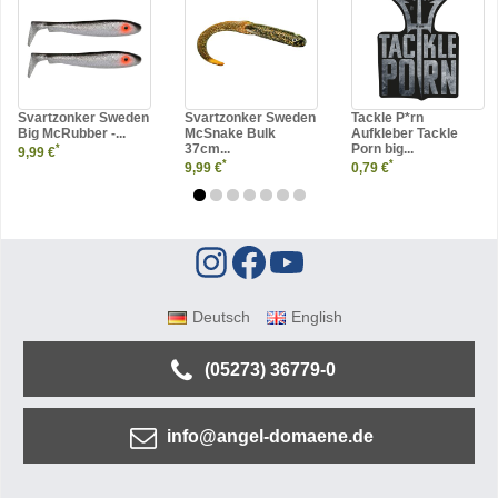
Svartzonker Sweden
Svartzonker Sweden
Tackle P*rn
Big McRubber -...
McSnake Bulk
Aufkleber Tackle
37cm...
Porn big...
*
9,99 €
*
*
9,99 €
0,79 €
Deutsch
English
(05273) 36779-0
info@angel-domaene.de