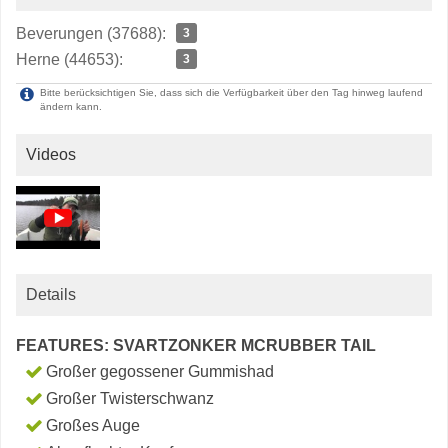
Beverungen (37688):
3
Herne (44653):
3
Bitte berücksichtigen Sie, dass sich die Verfügbarkeit über den Tag hinweg laufend
ändern kann.
Videos
Details
FEATURES: SVARTZONKER MCRUBBER TAIL
Großer gegossener Gummishad
Großer Twisterschwanz
Großes Auge