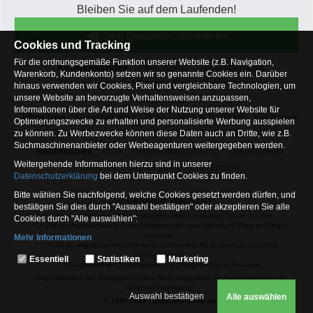
Bleiben Sie auf dem Laufenden!
Jetzt Newsletter abonnieren
Cookies und Tracking
Für die ordnungsgemäße Funktion unserer Website (z.B. Navigation,
Kundenservice
Mein Konto
Versandkosten
Warenkorb, Kundenkonto) setzen wir so genannte Cookies ein. Darüber
Zahlungsarten
Rücksendung
Kaufberatung
hinaus verwenden wir Cookies, Pixel und vergleichbare Technologien, um
Häufige Fragen
unsere Website an bevorzugte Verhaltensweisen anzupassen,
Informationen über die Art und Weise der Nutzung unserer Website für
Über uns
Unternehmen
Blog
Jobs & Praktika
Facebook
Optimierungszwecke zu erhalten und personalisierte Werbung ausspielen
Osterfeldsee
Archiv
Sitemap
Kontaktformular
zu können. Zu Werbezwecke können diese Daten auch an Dritte, wie z.B.
Suchmaschinenanbieter oder Werbeagenturen weitergegeben werden.
Rechtliches
AGB
Widerrufsbelehrung
Datenschutz
Weitergehende Informationen hierzu sind in unserer
Altbatterie-Entsorgung
Impressum
Datenschutzerklärung
bei dem Unterpunkt Cookies zu finden.
Bitte wählen Sie nachfolgend, welche Cookies gesetzt werden dürfen, und
Zur Desktop Webseite
bestätigen Sie dies durch "Auswahl bestätigen" oder akzeptieren Sie alle
* = Alle Preisangaben inkl. gesetzlicher MwSt. und zzgl.
Versandkosten
.
Cookies durch "Alle auswählen":
** = Die durchgestrichenen Preise entsprechen dem bisherigen Preis bei Angel-
Domäne.
Mehr Informationen
1
= Gilt für angegebenes Lieferland. Lieferzeiten für andere Länder siehe
Essentiell
Versandinfoseite.
Essentiell
Statistiken
Marketing
2
= ausgenommen Sonderpeise und preisgebundene Produkte.
Hierbei handelt es sich um Cookies, die für die Grundfunktionen unserer
Angel-Domäne der Angelsport Online-Shop Angelshop für Angelzubehör- und
Website erforderlich sind (z.B. Navigation, Warenkorb, Kundenkonto),
Outdoor-Ausrüstung!
weshalb auf diese nicht verzichtet werden kann
Auswahl bestätigen
Alle auswählen
© 1989-2024 | angel-domaene.de