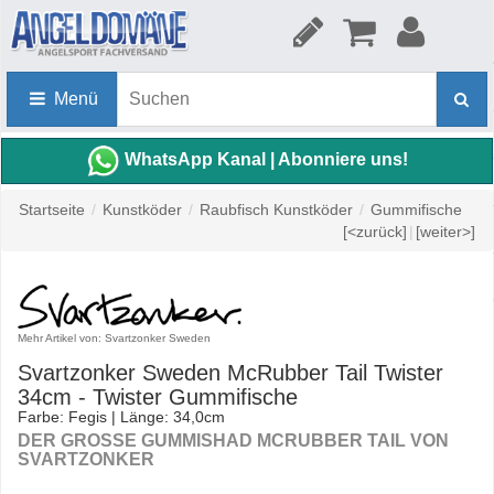
Menü
WhatsApp Kanal | Abonniere uns!
Startseite
/
Kunstköder
/
Raubfisch Kunstköder
/
Gummifische
[<zurück]
|
[weiter>]
Mehr Artikel von: Svartzonker Sweden
Svartzonker Sweden McRubber Tail Twister
34cm - Twister Gummifische
Farbe: Fegis | Länge: 34,0cm
DER GROSSE GUMMISHAD MCRUBBER TAIL VON S
VARTZONKER