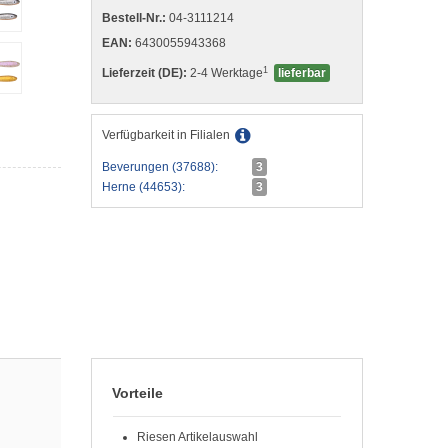
Bestell-Nr.:
04-3111214
EAN:
6430055943368
1
Lieferzeit (DE):
2-4 Werktage
lieferbar
Verfügbarkeit in Filialen
Beverungen (37688):
3
Herne (44653):
3
Vorteile
Riesen Artikelauswahl