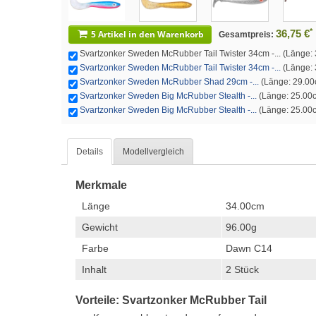
*
36,75 €
5 Artikel in den Warenkorb
Gesamtpreis:
Svartzonker Sweden McRubber Tail Twister 34cm -... (Länge: 
Svartzonker Sweden McRubber Tail Twister 34cm -...
(Länge: 3
Svartzonker Sweden McRubber Shad 29cm -...
(Länge: 29.00c
Svartzonker Sweden Big McRubber Stealth -...
(Länge: 25.00c
Svartzonker Sweden Big McRubber Stealth -...
(Länge: 25.00cm
Details
Modellvergleich
Merkmale
Länge
34.00cm
Gewicht
96.00g
Farbe
Dawn C14
Inhalt
2 Stück
Vorteile: Svartzonker McRubber Tail