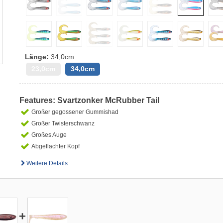
Länge:
34,0cm
23,0cm
34,0cm
Features: Svartzonker McRubber Tail
Großer gegossener Gummishad
Großer Twisterschwanz
Großes Auge
Abgeflachter Kopf
Weitere Details
+