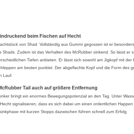
eindruckend beim Fischen auf Hecht
Prachtstück von Shad. Vollständig aus Gummi gegossen ist er besonder
 Shads. Zudem ist das Verhalten des McRubber sinkend. So lässt er si
erschiedlichen Tiefen anbieten. Er lässt sich sowohl am Jigkopf mit der
chleppen am besten punktet. Der abgeflachte Kopf und die Form des 
n Lauf.
r McRubber Tail auch auf größere Entfernung
nker bringt ein enormes Bewegungspotenzial an den Tag. Unter Wass
echt signalisieren, dass es sich dabei um einen ordentlichen Happen
bsinkphase mit kurzen Stopps dazwischen führen schnell zum Erfolg.