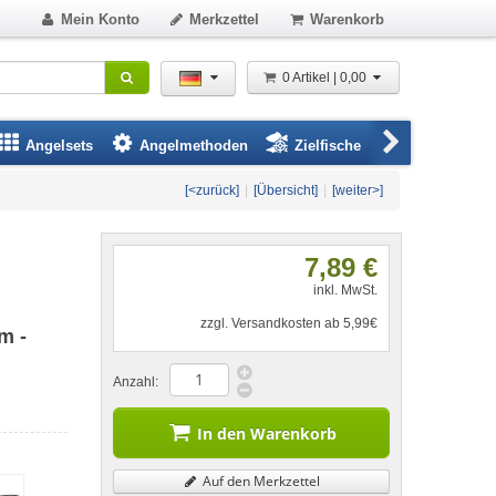
Mein Konto
Merkzettel
Warenkorb
0 Artikel | 0,00
Angelsets
Angelmethoden
Zielfische
Angelbeklei
[<zurück]
|
[Übersicht]
|
[weiter>]
7,89 €
inkl. MwSt.
zzgl. Versandkosten ab 5,99€
m -
Anzahl:
In den Warenkorb
Auf den Merkzettel