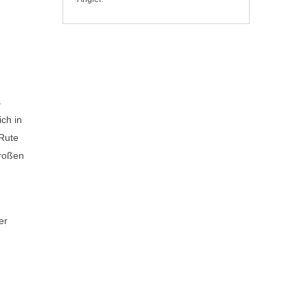
s
ch in
 Rute
großen
er