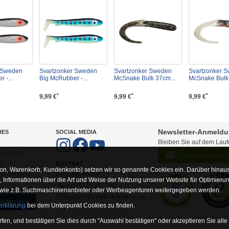
r Sweden
Svartzonker Sweden
Svartzonker Sweden
Svartzonker 
 -...
Big McRubber -...
McSnake Bulk 37cm...
McSnake Bulk 
*
*
*
9,99 €
9,99 €
9,99 €
Newsletter-Anmeld
HES
SOCIAL MEDIA
Bleiben Sie auf dem Lau
elehrung
Jetzt Newsletter 
tz
KONTAKT
on, Warenkorb, Kundenkonto) setzen wir so genannte Cookies ein. Darüber hinaus
-Entsorgung
Kontaktformular
Informationen über die Art und Weise der Nutzung unserer Website für Optimieru
+49 5273 367790
 wie z.B. Suchmaschinenanbieter oder Werbeagenturen weitergegeben werden.
support@angel-domaene.de
widerrufen
erklärung
bei dem Unterpunkt Cookies zu finden.
fen, und bestätigen Sie dies durch "Auswahl bestätigen" oder akzeptieren Sie alle