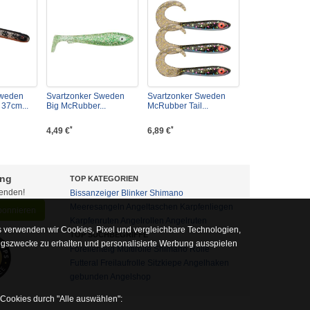
Sweden
Svartzonker Sweden
Svartzonker Sweden
37cm...
Big McRubber...
McRubber Tail...
*
*
4,49 €
6,89 €
ung
TOP KATEGORIEN
fenden!
Bissanzeiger
Blinker
Shimano
Meeresangeln
Angeltaschen
Karpfenliegen
abonnieren
Karpfenruten
Angelrollen
Angelruten
 verwenden wir Cookies, Pixel und vergleichbare Technologien,
TOP SUCHBEGRIFFE
ngszwecke zu erhalten und personalisierte Werbung ausspielen
Forellenteig
Multirolle
Shimano Rolle
Futteral
Freilaufrolle
Sitzkiepe
Angelhaken
gebunden
Angelshop
 Cookies durch "Alle auswählen":