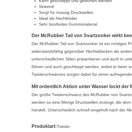
Kann geschleppt und geworfen werden
Sinkend
Sorgt für massig Druckwellen
Ideal als Hechtköder
Sehr bissfestes Gummimaterial
Der McRubber Tail von Svartzonker wirkt be
Der McRubber Tail von Svartzonker ist ein richtiges 
widerstandsfähig gegenüber Hechtattacken als andere
unterschiedlichen Stilen präsentieren und auch in unt
führen und auch geschleppt werden, wobei er beim s
Twisterschwanzes sorgen dabei für einen aufregende
Mit ordentlich Aktion unter Wasser lockt de
Der große Twisterschwanz des McRubber von Svartzo
werden so eine Menge Druckwellen erzeugt, die dem H
handelt. Unterschiedich schnell eingeholt nach der A
Produktart:
Twister