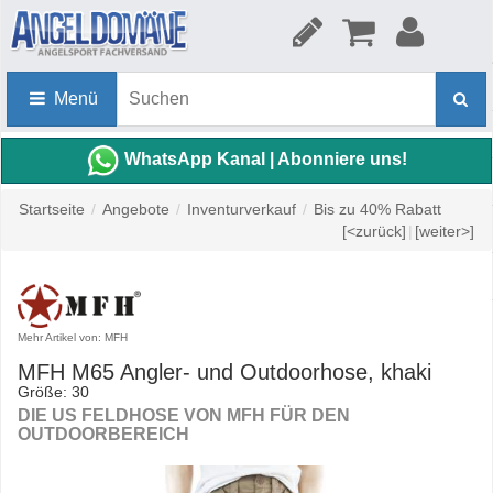
Menü
WhatsApp Kanal | Abonniere uns!
Startseite
/
Angebote
/
Inventurverkauf
/
Bis zu 40% Rabatt
[<zurück]
|
[weiter>]
Mehr Artikel von: MFH
MFH M65 Angler- und Outdoorhose, khaki
Größe: 30
DIE US FELDHOSE VON MFH FÜR DEN
OUTDOORBEREICH