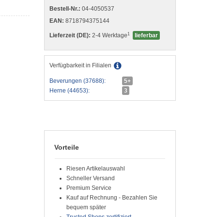
Bestell-Nr.:
04-4050537
EAN:
8718794375144
1
Lieferzeit (DE):
2-4 Werktage
lieferbar
Verfügbarkeit in Filialen
Beverungen (37688):
5+
Herne (44653):
3
Vorteile
Riesen Artikelauswahl
Schneller Versand
Premium Service
Kauf auf Rechnung - Bezahlen Sie
bequem später
Trusted Shops zertifiziert