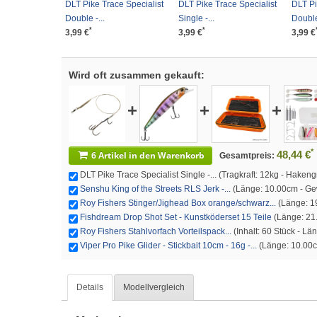
DLT Pike Trace Specialist
DLT Pike Trace Specialist
DLT Pi
Double -...
Single -...
Double 
*
*
3,99 €
3,99 €
3,99 €
Wird oft zusammen gekauft:
+
+
+
*
48,44 €
6 Artikel in den Warenkorb
Gesamtpreis:
DLT Pike Trace Specialist Single -... (Tragkraft: 12kg - Haken
Senshu King of the Streets RLS Jerk -...
(Länge: 10.00cm - Gewi
Roy Fishers Stinger/Jighead Box orange/schwarz...
(Länge: 19
Fishdream Drop Shot Set - Kunstköderset 15 Teile
(Länge: 21.
Roy Fishers Stahlvorfach Vorteilspack...
(Inhalt: 60 Stück - L
Viper Pro Pike Glider - Stickbait 10cm - 16g -...
(Länge: 10.00cm
Details
Modellvergleich