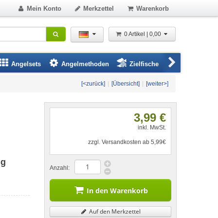
Mein Konto
Merkzettel
Warenkorb
0 Artikel | 0,00
Angelsets
Angelmethoden
Zielfische
Angelbeklei
[<zurück]
|
[Übersicht]
|
[weiter>]
3,99 €
inkl. MwSt.
zzgl. Versandkosten ab 5,99€
ig
Anzahl:
In den Warenkorb
Auf den Merkzettel