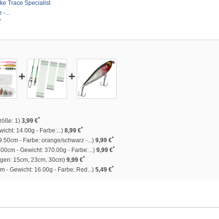
ke Trace Specialist
-...
*
+
+
*
größe: 1)
3,99 €
*
cht: 14.00g - Farbe:...)
8,99 €
*
.50cm - Farbe: orange/schwarz -...)
9,99 €
*
00cm - Gewicht: 370.00g - Farbe:...)
9,99 €
*
ängen: 15cm, 23cm, 30cm)
9,99 €
*
 - Gewicht: 16.00g - Farbe: Red...)
5,49 €