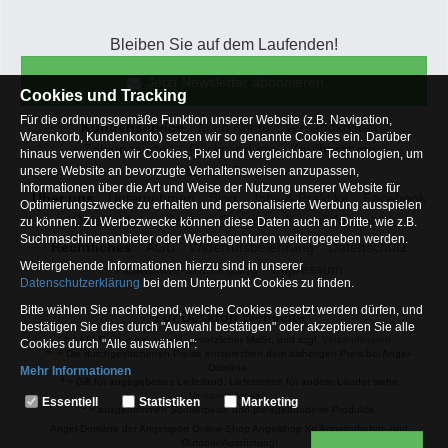
Bleiben Sie auf dem Laufenden!
Jetzt Newsletter abonnieren
Cookies und Tracking
Für die ordnungsgemäße Funktion unserer Website (z.B. Navigation,
Kundenservice
Mein Konto
Versandkosten
Warenkorb, Kundenkonto) setzen wir so genannte Cookies ein. Darüber
Zahlungsarten
Rücksendung
Kaufberatung
hinaus verwenden wir Cookies, Pixel und vergleichbare Technologien, um
Häufige Fragen
unsere Website an bevorzugte Verhaltensweisen anzupassen,
Informationen über die Art und Weise der Nutzung unserer Website für
Über uns
Unternehmen
Blog
Jobs & Praktika
Facebook
Optimierungszwecke zu erhalten und personalisierte Werbung ausspielen
Osterfeldsee
Archiv
Sitemap
Kontaktformular
zu können. Zu Werbezwecke können diese Daten auch an Dritte, wie z.B.
Suchmaschinenanbieter oder Werbeagenturen weitergegeben werden.
Rechtliches
AGB
Widerrufsbelehrung
Datenschutz
Weitergehende Informationen hierzu sind in unserer
Altbatterie-Entsorgung
Impressum
Datenschutzerklärung
bei dem Unterpunkt Cookies zu finden.
Bitte wählen Sie nachfolgend, welche Cookies gesetzt werden dürfen, und
Zur Desktop Webseite
bestätigen Sie dies durch "Auswahl bestätigen" oder akzeptieren Sie alle
* = Alle Preisangaben inkl. gesetzlicher MwSt. und zzgl.
Versandkosten
.
Cookies durch "Alle auswählen":
** = Die durchgestrichenen Preise entsprechen dem bisherigen Preis bei Angel-
Domäne.
Mehr Informationen
1
= Gilt für angegebenes Lieferland. Lieferzeiten für andere Länder siehe
Essentiell
Versandinfoseite.
Essentiell
Statistiken
Marketing
2
= ausgenommen Sonderpeise und preisgebundene Produkte.
Hierbei handelt es sich um Cookies, die für die Grundfunktionen unserer
Angel-Domäne der Angelsport Online-Shop Angelshop für Angelzubehör- und
Website erforderlich sind (z.B. Navigation, Warenkorb, Kundenkonto),
Outdoor-Ausrüstung!