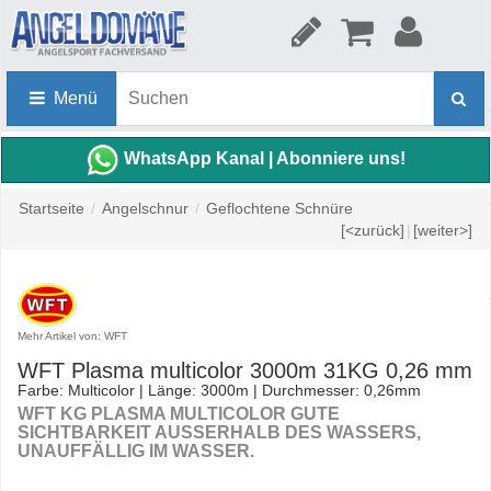
Menü
WhatsApp Kanal | Abonniere uns!
Startseite
/
Angelschnur
/
Geflochtene Schnüre
[<zurück]
|
[weiter>]
Mehr Artikel von: WFT
WFT Plasma multicolor 3000m 31KG 0,26 mm
Farbe: Multicolor | Länge: 3000m | Durchmesser: 0,26mm
WFT KG PLASMA MULTICOLOR GUTE
SICHTBARKEIT AUSSERHALB DES WASSERS, U
NAUFFÄLLIG IM WASSER.