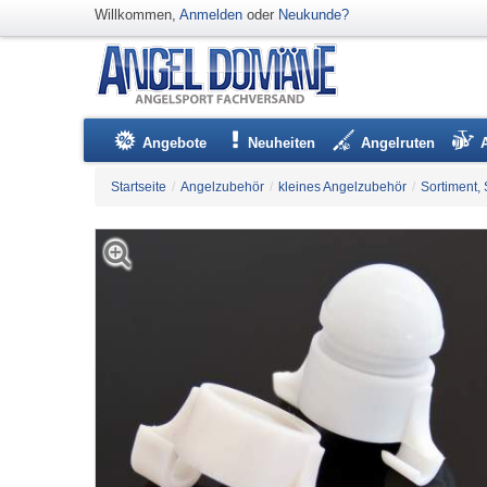
Willkommen,
Anmelden
oder
Neukunde?
Angebote
Neuheiten
Angelruten
Startseite
/
Angelzubehör
/
kleines Angelzubehör
/
Sortiment, 