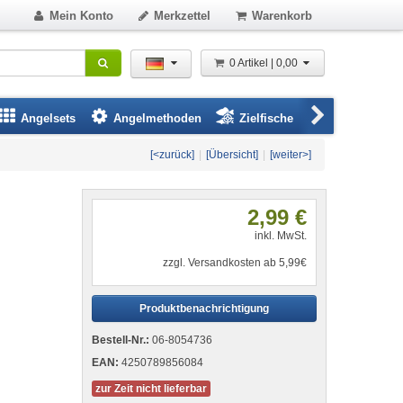
Mein Konto
Merkzettel
Warenkorb
0 Artikel | 0,00
Angelsets
Angelmethoden
Zielfische
Angelbeklei
[<zurück]
|
[Übersicht]
|
[weiter>]
2,99 €
inkl. MwSt.
zzgl. Versandkosten ab 5,99€
Produktbenachrichtigung
Bestell-Nr.:
06-8054736
EAN:
4250789856084
zur Zeit nicht lieferbar