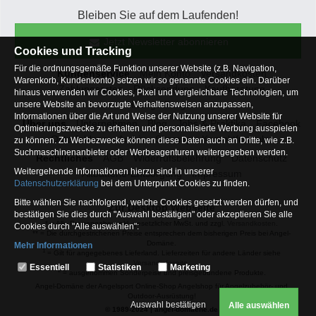
Bleiben Sie auf dem Laufenden!
Jetzt Newsletter abonnieren
Cookies und Tracking
Für die ordnungsgemäße Funktion unserer Website (z.B. Navigation,
Kundenservice
Mein Konto
Versandkosten
Warenkorb, Kundenkonto) setzen wir so genannte Cookies ein. Darüber
Zahlungsarten
Rücksendung
Kaufberatung
hinaus verwenden wir Cookies, Pixel und vergleichbare Technologien, um
Häufige Fragen
unsere Website an bevorzugte Verhaltensweisen anzupassen,
Informationen über die Art und Weise der Nutzung unserer Website für
Über uns
Unternehmen
Blog
Jobs & Praktika
Facebook
Optimierungszwecke zu erhalten und personalisierte Werbung ausspielen
Osterfeldsee
Archiv
Sitemap
Kontaktformular
zu können. Zu Werbezwecke können diese Daten auch an Dritte, wie z.B.
Suchmaschinenanbieter oder Werbeagenturen weitergegeben werden.
Rechtliches
AGB
Widerrufsbelehrung
Datenschutz
Weitergehende Informationen hierzu sind in unserer
Altbatterie-Entsorgung
Impressum
Datenschutzerklärung
bei dem Unterpunkt Cookies zu finden.
Bitte wählen Sie nachfolgend, welche Cookies gesetzt werden dürfen, und
Zur Desktop Webseite
bestätigen Sie dies durch "Auswahl bestätigen" oder akzeptieren Sie alle
* = Alle Preisangaben inkl. gesetzlicher MwSt. und zzgl.
Versandkosten
.
Cookies durch "Alle auswählen":
** = Die durchgestrichenen Preise entsprechen dem bisherigen Preis bei Angel-
Domäne.
Mehr Informationen
1
= Gilt für angegebenes Lieferland. Lieferzeiten für andere Länder siehe
Essentiell
Versandinfoseite.
Essentiell
Statistiken
Marketing
2
= ausgenommen Sonderpeise und preisgebundene Produkte.
Hierbei handelt es sich um Cookies, die für die Grundfunktionen unserer
Angel-Domäne der Angelsport Online-Shop Angelshop für Angelzubehör- und
Website erforderlich sind (z.B. Navigation, Warenkorb, Kundenkonto),
Outdoor-Ausrüstung!
weshalb auf diese nicht verzichtet werden kann
Auswahl bestätigen
Alle auswählen
© 1989-2024 | angel-domaene.de