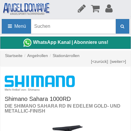
Menü
WhatsApp Kanal | Abonniere uns!
Startseite
/
Angelrollen
/
Stationärrollen
[<zurück]
|
[weiter>]
Mehr Artikel von: Shimano
Shimano Sahara 1000RD
DIE SHIMANO SAHARA RD IN EDELEM GOLD- UND
METALLIC-FINISH