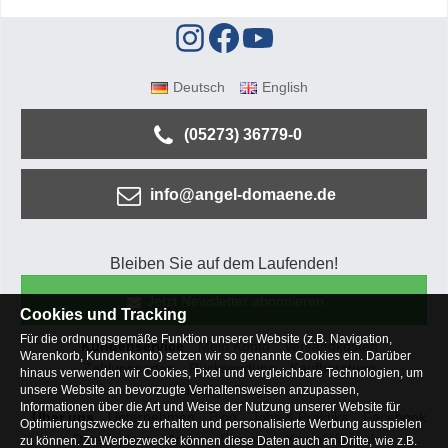
Deutsch
English
(05273) 36779-0
info@angel-domaene.de
Bleiben Sie auf dem Laufenden!
Jetzt Newsletter abonnieren
Cookies und Tracking
Für die ordnungsgemäße Funktion unserer Website (z.B. Navigation,
Kundenservice
Mein Konto
Versandkosten
Warenkorb, Kundenkonto) setzen wir so genannte Cookies ein. Darüber
Zahlungsarten
Rücksendung
Kaufberatung
hinaus verwenden wir Cookies, Pixel und vergleichbare Technologien, um
Häufige Fragen
unsere Website an bevorzugte Verhaltensweisen anzupassen,
Informationen über die Art und Weise der Nutzung unserer Website für
Über uns
Unternehmen
Blog
Jobs & Praktika
Facebook
Optimierungszwecke zu erhalten und personalisierte Werbung ausspielen
Osterfeldsee
Archiv
Sitemap
Kontaktformular
zu können. Zu Werbezwecke können diese Daten auch an Dritte, wie z.B.