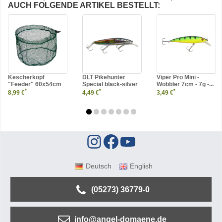
AUCH FOLGENDE ARTIKEL BESTELLT:
Kescherkopf
DLT Pikehunter
Viper Pro Mini -
"Feeder" 60x54cm
Special black-silver
Wobbler 7cm - 7g -...
*
*
*
8,99 €
4,49 €
3,49 €
Deutsch
English
(05273) 36779-0
info@angel-domaene.de