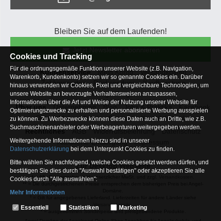
Bleiben Sie auf dem Laufenden!
Jetzt Newsletter abonnieren
Cookies und Tracking
Für die ordnungsgemäße Funktion unserer Website (z.B. Navigation,
Kundenservice
Mein Konto
Versandkosten
Warenkorb, Kundenkonto) setzen wir so genannte Cookies ein. Darüber
Zahlungsarten
Rücksendung
Kaufberatung
hinaus verwenden wir Cookies, Pixel und vergleichbare Technologien, um
Häufige Fragen
unsere Website an bevorzugte Verhaltensweisen anzupassen,
Informationen über die Art und Weise der Nutzung unserer Website für
Über uns
Unternehmen
Blog
Jobs & Praktika
Facebook
Optimierungszwecke zu erhalten und personalisierte Werbung ausspielen
Osterfeldsee
Archiv
Sitemap
Kontaktformular
zu können. Zu Werbezwecke können diese Daten auch an Dritte, wie z.B.
Suchmaschinenanbieter oder Werbeagenturen weitergegeben werden.
Rechtliches
AGB
Widerrufsbelehrung
Datenschutz
Weitergehende Informationen hierzu sind in unserer
Altbatterie-Entsorgung
Impressum
Datenschutzerklärung
bei dem Unterpunkt Cookies zu finden.
Bitte wählen Sie nachfolgend, welche Cookies gesetzt werden dürfen, und
Zur Desktop Webseite
bestätigen Sie dies durch "Auswahl bestätigen" oder akzeptieren Sie alle
* = Alle Preisangaben inkl. gesetzlicher MwSt. und zzgl.
Versandkosten
.
Cookies durch "Alle auswählen":
** = Die durchgestrichenen Preise entsprechen dem bisherigen Preis bei Angel-
Domäne.
Mehr Informationen
1
= Gilt für angegebenes Lieferland. Lieferzeiten für andere Länder siehe
Essentiell
Versandinfoseite.
Essentiell
Statistiken
Marketing
2
= ausgenommen Sonderpeise und preisgebundene Produkte.
Hierbei handelt es sich um Cookies, die für die Grundfunktionen unserer
Angel-Domäne der Angelsport Online-Shop Angelshop für Angelzubehör- und