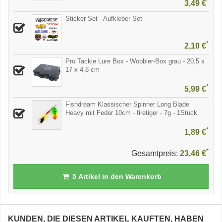
*
3,49 €
Sticker Set - Aufkleber Set
*
2,10 €
Pro Tackle Lure Box - Wobbler-Box grau - 20,5 x
17 x 4,8 cm
*
5,99 €
Fishdream Klassischer Spinner Long Blade
Heavy mit Feder 10cm - firetiger - 7g - 1Stück
*
1,89 €
*
Gesamtpreis:
23,46 €
5
Artikel in den Warenkorb
KUNDEN, DIE DIESEN ARTIKEL KAUFTEN, HABEN