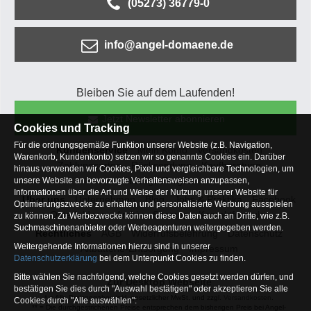
(05273) 36779-0
info@angel-domaene.de
Bleiben Sie auf dem Laufenden!
Jetzt Newsletter abonnieren
Cookies und Tracking
Für die ordnungsgemäße Funktion unserer Website (z.B. Navigation,
Kundenservice
Mein Konto
Versandkosten
Warenkorb, Kundenkonto) setzen wir so genannte Cookies ein. Darüber
Zahlungsarten
Rücksendung
Kaufberatung
hinaus verwenden wir Cookies, Pixel und vergleichbare Technologien, um
Häufige Fragen
unsere Website an bevorzugte Verhaltensweisen anzupassen,
Informationen über die Art und Weise der Nutzung unserer Website für
Über uns
Unternehmen
Blog
Jobs & Praktika
Facebook
Optimierungszwecke zu erhalten und personalisierte Werbung ausspielen
Osterfeldsee
Archiv
Sitemap
Kontaktformular
zu können. Zu Werbezwecke können diese Daten auch an Dritte, wie z.B.
Suchmaschinenanbieter oder Werbeagenturen weitergegeben werden.
Rechtliches
AGB
Widerrufsbelehrung
Datenschutz
Weitergehende Informationen hierzu sind in unserer
Altbatterie-Entsorgung
Impressum
Datenschutzerklärung
bei dem Unterpunkt Cookies zu finden.
Bitte wählen Sie nachfolgend, welche Cookies gesetzt werden dürfen, und
Zur Desktop Webseite
bestätigen Sie dies durch "Auswahl bestätigen" oder akzeptieren Sie alle
* = Alle Preisangaben inkl. gesetzlicher MwSt. und zzgl.
Versandkosten
.
Cookies durch "Alle auswählen":
** = Die durchgestrichenen Preise entsprechen dem bisherigen Preis bei Angel-