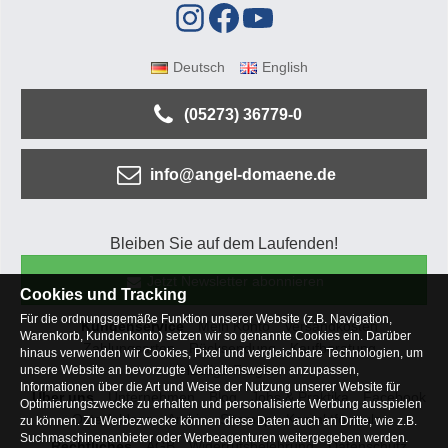
Deutsch
English
(05273) 36779-0
info@angel-domaene.de
Bleiben Sie auf dem Laufenden!
Jetzt Newsletter abonnieren
Cookies und Tracking
Für die ordnungsgemäße Funktion unserer Website (z.B. Navigation,
Kundenservice
Mein Konto
Versandkosten
Warenkorb, Kundenkonto) setzen wir so genannte Cookies ein. Darüber
Zahlungsarten
Rücksendung
Kaufberatung
hinaus verwenden wir Cookies, Pixel und vergleichbare Technologien, um
Häufige Fragen
unsere Website an bevorzugte Verhaltensweisen anzupassen,
Informationen über die Art und Weise der Nutzung unserer Website für
Über uns
Unternehmen
Blog
Jobs & Praktika
Facebook
Optimierungszwecke zu erhalten und personalisierte Werbung ausspielen
Osterfeldsee
Archiv
Sitemap
Kontaktformular
zu können. Zu Werbezwecke können diese Daten auch an Dritte, wie z.B.
Suchmaschinenanbieter oder Werbeagenturen weitergegeben werden.
Rechtliches
AGB
Widerrufsbelehrung
Datenschutz