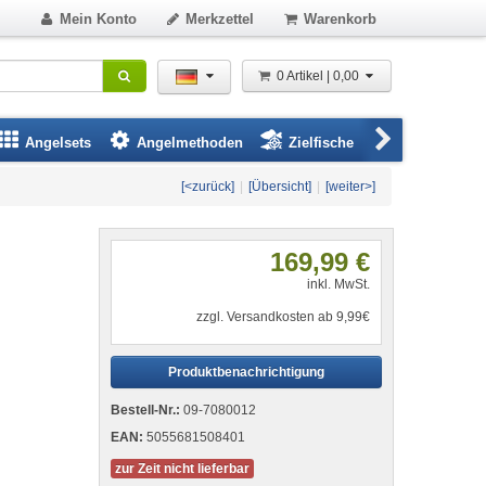
Mein Konto
Merkzettel
Warenkorb
0 Artikel | 0,00
Angelsets
Angelmethoden
Zielfische
Angelbeklei
[<zurück]
|
[Übersicht]
|
[weiter>]
169,99 €
inkl. MwSt.
zzgl. Versandkosten ab 9,99€
Produktbenachrichtigung
Bestell-Nr.:
09-7080012
EAN:
5055681508401
zur Zeit nicht lieferbar