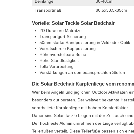
Beinlänge
30-40cm
Transportmaß
80,5x33,5x85cm
Vorteile: Solar Tackle Solar Bedchair
2D Duracore Matratze
Transportgurt-Sicherung
50mm starke Randpolsterung in Wildleder Optik
Verrutschfreie Kopfpolsterung
Höhenverstellbare Beine
Hohe Standfestigkeit
Tolle Verarbeitung
Verstärkungen an den beanspruchten Stellen
Die Solar Bedchair Karpfenliege vom renomm
Wer beim Angeln und jeglichen Outdoor Aktivitäten ei
besonders gut beraten. Der weltweit bekannte Herstel
verarbeitete Karpfenliege mit hohem Komfortfaktor.
Daher sind Solar Tackle Liegen mit der Zeit auch ei
Der hochfeste Aluminiumrahmen der Liege verfügt übe
Tellerfüßen verteilt. Diese Tellerfüße passen sich 